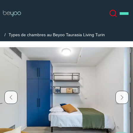
Types de chambres au Beyoo Taurasia Living Turin
À propos
English (GB)
English (US)
Lieux
Chinese
Español
Plus
Català
Deutsch
Italian
French
Compte
Langue
Portuguese