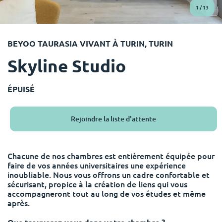
English (GB)
Sélectionnez un pays
1
/
13
Réservez maintenant
Sélectionnez une ville
English (US)
BEYOO TAURASIA VIVANT À TURIN, TURIN
Choisissez une résidence
Skyline Studio
Chinese
Se connecter
Español
ÉPUISÉ
Català
Rejoindre la liste d'attente
Deutsch
Chacune de nos chambres est entièrement équipée pour
faire de vos années universitaires une expérience
Italian
inoubliable. Nous vous offrons un cadre confortable et
sécurisant, propice à la création de liens qui vous
accompagneront tout au long de vos études et même
French
après.