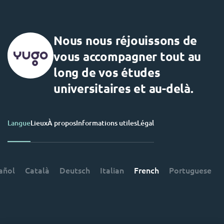
Nous nous réjouissons de
vous accompagner tout au
long de vos études
universitaires et au-delà.
Langue
Lieux
À propos
Informations utiles
Légal
añol
Català
Deutsch
Italian
French
Portuguese