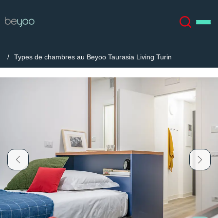
Types de chambres au Beyoo Taurasia Living Turin
À propos
English (GB)
English (US)
Lieux
Chinese
Español
Plus
Català
Deutsch
Italian
French
Compte
Langue
Portuguese