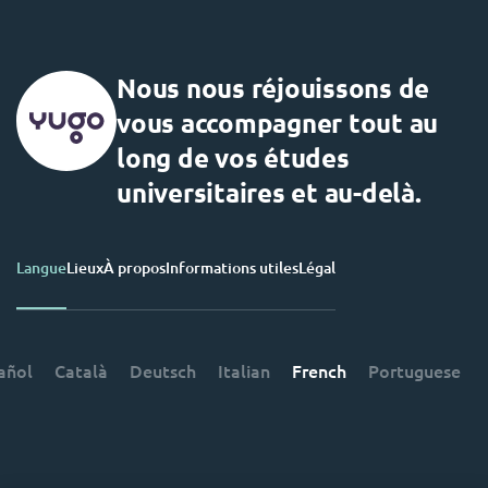
Nous nous réjouissons de
vous accompagner tout au
long de vos études
universitaires et au-delà.
Langue
Lieux
À propos
Informations utiles
Légal
añol
Català
Deutsch
Italian
French
Portuguese