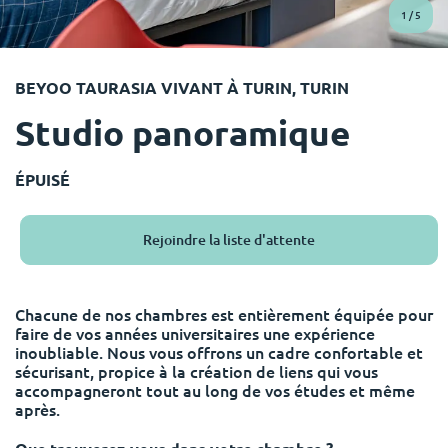
English (GB)
Sélectionnez un pays
1
/
5
Réservez maintenant
Sélectionnez une ville
English (US)
BEYOO TAURASIA VIVANT À TURIN, TURIN
Choisissez une résidence
Studio panoramique
Chinese
Se connecter
Español
ÉPUISÉ
Català
Rejoindre la liste d'attente
Deutsch
Chacune de nos chambres est entièrement équipée pour
faire de vos années universitaires une expérience
Italian
inoubliable. Nous vous offrons un cadre confortable et
sécurisant, propice à la création de liens qui vous
accompagneront tout au long de vos études et même
French
après.