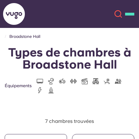
Broadstone Hall
Types de chambres à
À propos
English (GB)
Broadstone Hall
English (US)
Lieux
Chinese
Español
Plus
Équipements
Català
Deutsch
Italian
French
7 chambres trouvées
Compte
Langue
Portuguese