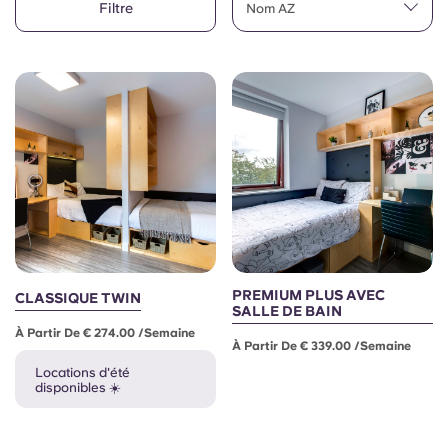
Filtre
English (GB)
Nom AZ
Sélectionnez un pays
Réservez maintenant
Sélectionnez une ville
English (US)
Choisissez une résidence
Chinese
Se connecter
Español
Català
Deutsch
PREMIUM PLUS AVEC
CLASSIQUE TWIN
SALLE DE BAIN
À Partir De € 274.00 /semaine
Italian
À Partir De € 339.00 /semaine
Locations d'été
disponibles ☀️
French