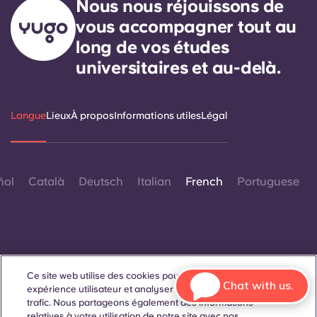
Nous nous réjouissons de
vous accompagner tout au
long de vos études
universitaires et au-delà.
Langue
Lieux
À propos
Informations utiles
Légal
ñol
Català
Deutsch
Italian
French
Portuguese
Ce site web utilise des cookies pour améliorer votre
Contactez-nous
Chat with us.
expérience utilisateur et analyser les performances et le
trafic. Nous partageons également des informations
relatives à votre utilisation de notre site avec nos