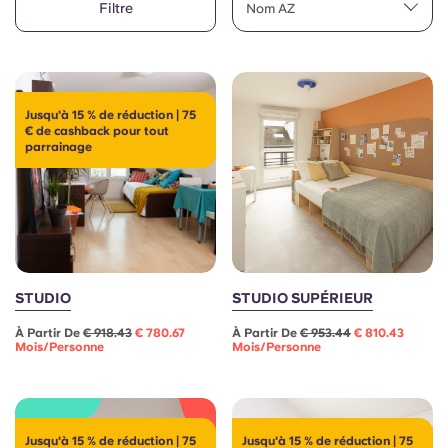
Filtre
English (GB)
Nom AZ
Sélectionnez un pays
Réservez maintenant
Sélectionnez une ville
English (US)
Choisissez une résidence
Jusqu'à 15 % de réduction | 75
Chinese
€ de cashback pour tout
Se connecter
parrainage
Español
Català
Deutsch
STUDIO
STUDIO SUPÉRIEUR
À Partir De
€ 918.43
€ 780.67
À Partir De
€ 953.44
€ 810.43
Italian
Mois/personne
Mois/personne
French
Jusqu'à 15 % de réduction | 75
Jusqu'à 15 % de réduction | 75