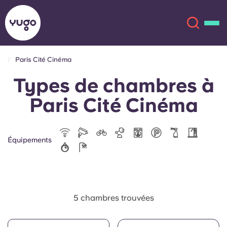
Paris Cité Cinéma
Types de chambres à
À propos
English (GB)
Paris Cité Cinéma
English (US)
Lieux
Chinese
Español
Plus
Équipements
Català
Deutsch
Italian
French
5 chambres trouvées
Compte
Langue
Portuguese