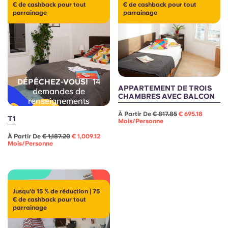
Portuguese
€ de cashback pour tout
€ de cashback pour tout
parrainage
parrainage
14
DÉPÊCHEZ-VOUS!
APPARTEMENT DE TROIS
demandes de
CHAMBRES AVEC BALCON
renseignements
À Partir De
€ 817.85
€ 695.18
T1
Mois/personne
À Partir De
€ 1,187.20
€ 1,009.12
Mois/personne
Jusqu'à 15 % de réduction | 75
€ de cashback pour tout
parrainage