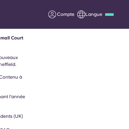
Compte
Langue
amall Court
Deutsch
Italian
French
Apply Now
 nouveaux
effield.
. Contenu à
us
S'associer à Yugo
nant l'année
Informations pour les
parents
dents (UK)
Entrer en contact