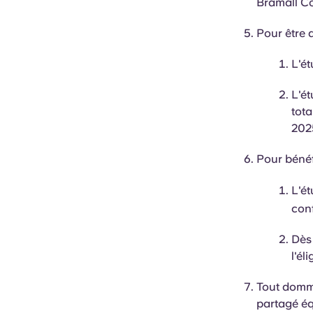
Bramall Co
Pour être 
L'ét
L'ét
tota
202
Pour bénéf
L'ét
conf
Dès
l'él
Tout domma
partagé éq