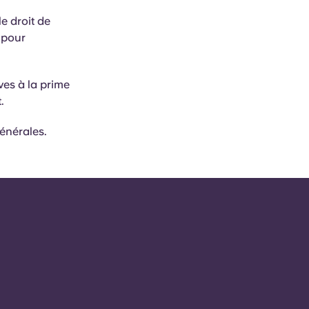
e droit de
 pour
ves à la prime
t.
générales.