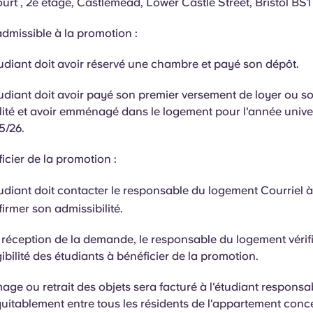
urt , 2e étage, Castlemead, Lower Castle Street, Bristol BS
admissible à la promotion :
udiant doit avoir réservé une chambre et payé son dépôt.
udiant doit avoir payé son premier versement de loyer ou so
lité et avoir emménagé dans le logement pour l'année univer
5/26.
icier de la promotion :
udiant doit contacter le responsable du logement Courriel à
irmer son admissibilité.
 réception de la demande, le responsable du logement vérif
igibilité des étudiants à bénéficier de la promotion.
ge ou retrait des objets sera facturé à l'étudiant responsa
uitablement entre tous les résidents de l'appartement conc