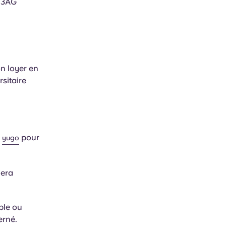
1 3AG
n loyer en
sitaire
pour
yugo
iera
ble ou
erné.