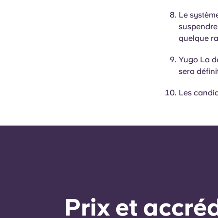
Le système
suspendre,
quelque ra
Yugo La dé
sera défin
Les candid
Prix ​​et accr