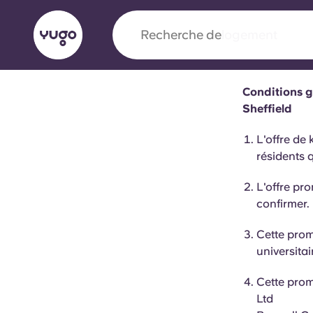
Recherche de
ville
Conditions g
English (GB)
English (US)
Sheffield
À propos
Lieux
Plus
L'offre de 
Portuguese
résidents 
L'offre pr
confirmer.
Yugo x VCARB : À l'avant-ga
nouvelle ère pour le logement
Cette prom
universita
Yugo Le partenariat novateur de [nom de l'ent
Cette prom
VCARB alimente l'innovation, l'ambition et d
Ltd
inoubliables pour les étudiants.