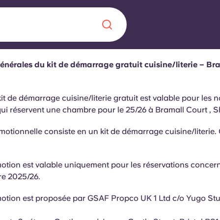
énérales du kit de démarrage gratuit cuisine/literie – Br
Chinese
Español
Català
kit de démarrage cuisine/literie gratuit est valable pour les
qui réservent une chambre pour le 25/26 à Bramall Court , Sh
omotionnelle consiste en un kit de démarrage cuisine/literie
À propos de no
rde d'une
 étudiant
otion est valable uniquement pour les réservations concer
FAQ
ire 2025/26.
reprise] avec
otion est proposée par GSAF Propco UK 1 Ltd c/o Yugo Stu
es moments
Blog