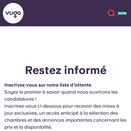
À propos
English (GB)
English (US)
Lieux
Restez informé
Chinese
Español
Plus
Inscrivez-vous sur notre liste d'attente
Soyez le premier à savoir quand nous ouvrirons les
Català
Deutsch
candidatures !
Inscrivez-vous ci-dessous pour recevoir des mises à
Italian
French
jour exclusives, un accès anticipé à la sélection des
chambres et des annonces importantes concernant les
Compte
Langue
Portuguese
prix et la disponibilité.