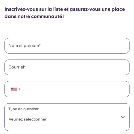
English (GB)
Sélectionnez un pays
Réservez maintenant
Inscrivez-vous sur la liste et assurez-vous une place
Sélectionnez une ville
dans notre communauté !
English (US)
Choisissez une résidence
Chinese
Se connecter
Nom et prénom
Español
Courriel
Català
Deutsch
Italian
Type de question*
Veuillez sélectionner
French