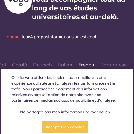
long de vos études
universitaires et au-delà.
Langue
Lieux
À propos
Informations utiles
Légal
ñol
Català
Deutsch
Italian
French
Portuguese
Ce site web utilise des cookies pour améliorer votre
expérience utilisateur et analyser les performances et le
trafic. Nous partageons également des informations
relatives à votre utilisation de notre site avec nos
partenaires de médias sociaux, de publicité et d'analyse.
Contactez-nous
Ne partagez pas mes informations personnelles
Accepter les cookies
© 2026. Tous droits réservés.