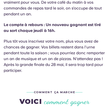
vraiment pour vous. De votre café du matin à vos
English (GB)
Sélectionnez un pays
Réservez maintenant
commandes de repas tard le soir, on s'occupe de tout
Sélectionnez une ville
pendant un an.
English (US)
Choisissez une résidence
Le compte à rebours : Un nouveau gagnant est tiré
Chinese
au sort chaque jeudi à 16h.
Se connecter
Plus tôt vous inscrivez votre nom, plus vous avez de
Español
chances de gagner. Vos billets restent dans l'urne
pendant toute la saison ; vous pourriez donc remporter
Català
un an de musique et un an de pizzas. N'attendez pas !
Après la grande finale du 28 mai, il sera trop tard pour
participer.
Deutsch
Italian
COMMENT ÇA MARCHE
French
comment gagner
VOICI