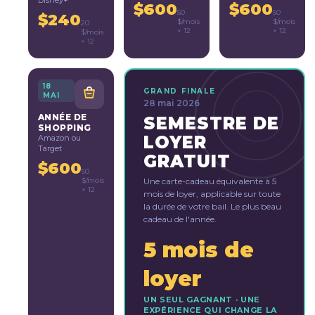
Disney+
$600
$600
50
50
$240
$/mois
$/mois
20
× 12
× 12
$/mois
× 12
18
GRAND FINALE
MAI
28 mai 2026
ANNÉE DE
SEMESTRE DE
SHOPPING
LOYER
Amazon ou
Target
GRATUIT
$600
50
$/mois
Une carte-cadeau équivalente à 5
× 12
mois de loyer, applicable sur toute
la durée de votre bail. Le plus beau
cadeau de l'année.
5 mois de
loyer
UN SEUL GAGNANT · UNE
EXPÉRIENCE QUI CHANGE LA