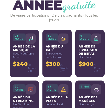
ANNÉE
gratuite
De vraies participations · De vrais gagnants · Tous les
jeudis
23
30
6
MARS
MARS
AVRIL
ANNÉE DE LA
ANNÉE DU
ANNÉE DE
MUSIQUE
CAFÉ
LIVRAISON
Spotify ou Apple
Starbucks ou
DE REPAS
Music
cafés locaux
Uber Eats
$240
$300
$900
20
25
75
$/mois
$/mois
$/mois
× 12
× 12
× 12
20
27
4 MAI
AVRIL
AVRIL
ANNÉE DU
ANNÉE DE LA
ANNÉE DES
STREAMING
PIZZA
MANÈGES
Netflix, Hulu,
Le favori local
Uber ou Lyft