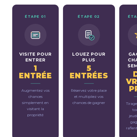
Portuguese
ÉTAPE 01
ÉTAPE 02
ÉTA
VISITE POUR
LOUEZ POUR
GA
ENTRER
PLUS
CH
SE
1
5
ENTRÉE
ENTRÉES
VR
P
Augmentez vos
Réservez votre place
chances
et multipliez vos
simplement en
chances de gagner
Tirage
visitant la
to
propriété
jeud
gag
raflen