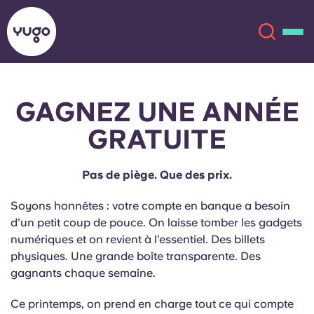
GAGNEZ UNE ANNÉE
À propos
English (GB)
GRATUITE
English (US)
Lieux
Pas de piège. Que des prix.
Chinese
Español
Plus
Soyons honnêtes : votre compte en banque a besoin
d’un petit coup de pouce. On laisse tomber les gadgets
Català
Deutsch
numériques et on revient à l’essentiel. Des billets
physiques. Une grande boîte transparente. Des
Italian
French
gagnants chaque semaine.
Compte
Langue
Portuguese
Ce printemps, on prend en charge tout ce qui compte