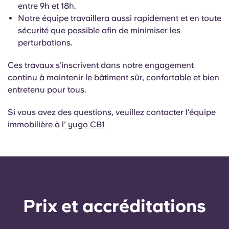
English (GB)
Sélectionnez un pays
entre 9h et 18h.
Réservez maintenant
Notre équipe travaillera aussi rapidement et en toute
Sélectionnez une ville
sécurité que possible afin de minimiser les
English (US)
perturbations.
Choisissez une résidence
Chinese
Ces travaux s'inscrivent dans notre engagement
Se connecter
continu à maintenir le bâtiment sûr, confortable et bien
entretenu pour tous.
Español
Si vous avez des questions, veuillez contacter l'équipe
Català
immobilière à
l' yugo CB1
Deutsch
Italian
Prix ​​et accréditations
French