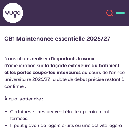
CB1 Maintenance essentielle 2026/27
À propos
English (GB)
Nous allons réaliser d'importants travaux
English (US)
Lieux
d'amélioration sur
la façade extérieure du bâtiment
et les portes coupe-feu intérieures
au cours de l'année
Chinese
Español
Plus
universitaire 2026/27, la date de début précise restant à
confirmer.
Català
Deutsch
À quoi s'attendre :
Italian
French
Certaines zones peuvent être temporairement
fermées.
Compte
Langue
Portuguese
Il peut y avoir de légers bruits ou une activité légère