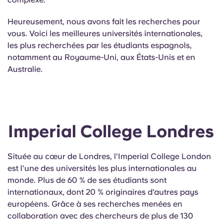
English (GB)
Sélectionnez un pays
Réservez maintenant
Heureusement, nous avons fait les recherches pour
Sélectionnez une ville
English (US)
vous. Voici les meilleures universités internationales,
les plus recherchées par les étudiants espagnols,
Choisissez une résidence
notamment au Royaume-Uni, aux États-Unis et en
Chinese
Australie.
Se connecter
Español
Català
Imperial College Londres
Deutsch
Située au cœur de Londres, l'Imperial College London
est l'une des universités les plus internationales au
Italian
monde. Plus de 60 % de ses étudiants sont
internationaux, dont 20 % originaires d'autres pays
French
européens. Grâce à ses recherches menées en
collaboration avec des chercheurs de plus de 130