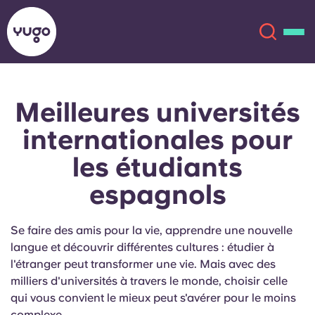
Meilleures universités
À propos
English (GB)
internationales pour
English (US)
Lieux
les étudiants
espagnols
Chinese
Español
Plus
Català
Deutsch
Se faire des amis pour la vie, apprendre une nouvelle
langue et découvrir différentes cultures : étudier à
Italian
French
l'étranger peut transformer une vie. Mais avec des
milliers d'universités à travers le monde, choisir celle
Compte
Langue
qui vous convient le mieux peut s'avérer pour le moins
Portuguese
complexe.