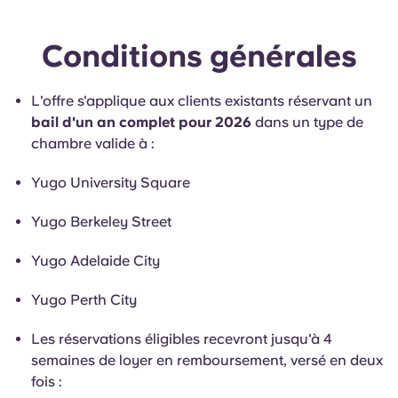
English (GB)
Sélectionnez un pays
Réservez maintenant
Sélectionnez une ville
Conditions générales
English (US)
Choisissez une résidence
L'offre s'applique aux clients existants réservant un
Chinese
bail d'un an complet pour 2026
dans un type de
Se connecter
chambre valide à :
Español
Yugo University Square
Català
Yugo Berkeley Street
Deutsch
Yugo Adelaide City
Yugo Perth City
Italian
Les réservations éligibles recevront jusqu'à 4
French
semaines de loyer en remboursement, versé en deux
fois :