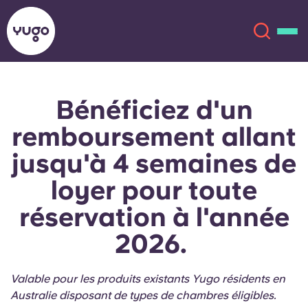
Bénéficiez d'un
À propos
English (GB)
remboursement allant
English (US)
Lieux
jusqu'à 4 semaines de
loyer pour toute
Chinese
Español
Plus
réservation à l'année
Català
Deutsch
2026.
Italian
French
Valable pour les produits existants Yugo résidents en
Compte
Langue
Portuguese
Australie disposant de types de chambres éligibles.