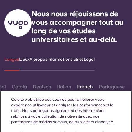
Portuguese
Nous nous réjouissons de
vous accompagner tout au
long de vos études
universitaires et au-delà.
Langue
Lieux
À propos
Informations utiles
Légal
ñol
Català
Deutsch
Italian
French
Portuguese
Ce site web utilise des cookies pour améliorer votre
expérience utilisateur et analyser les performances et le
trafic. Nous partageons également des informations
relatives à votre utilisation de notre site avec nos
partenaires de médias sociaux, de publicité et d'analyse.
Contactez-nous