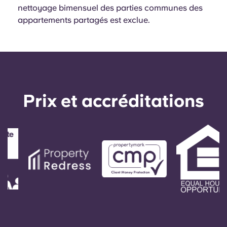
English (GB)
Sélectionnez un pays
nettoyage bimensuel des parties communes des
Réservez maintenant
appartements partagés est exclue.
Sélectionnez une ville
English (US)
Choisissez une résidence
Chinese
Se connecter
Español
Prix ​​et accréditations
Català
Deutsch
Italian
French