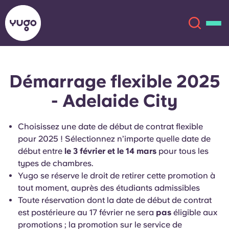
Démarrage flexible 2025
À propos
English (GB)
- Adelaide City
English (US)
Lieux
Choisissez une date de début de contrat flexible
Chinese
Español
pour 2025 ! Sélectionnez n’importe quelle date de
Plus
début entre
le 3 février et le 14 mars
pour tous les
types de chambres.
Català
Deutsch
Yugo se réserve le droit de retirer cette promotion à
tout moment, auprès des étudiants admissibles
Italian
French
Toute réservation dont la date de début de contrat
Compte
Langue
est postérieure au 17 février ne sera
pas
éligible aux
Portuguese
promotions ; la promotion sur le service de