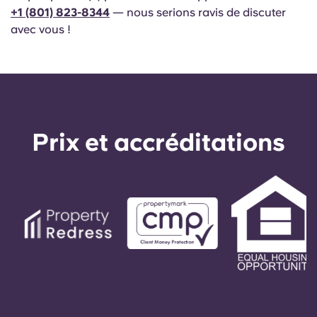
English (GB)
Sélectionnez un pays
+1
(801) 823-8344
— nous serions ravis de discuter
Réservez maintenant
avec vous !
Sélectionnez une ville
English (US)
Choisissez une résidence
Chinese
Se connecter
Español
Prix ​​et accréditations
Català
Deutsch
Italian
French