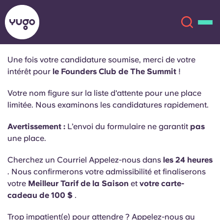
Une fois votre candidature soumise, merci de votre
intérêt pour
le Founders Club de The Summit
!
À propos
English (GB)
Votre nom figure sur la liste d'attente pour une place
English (US)
limitée. Nous examinons les candidatures rapidement.
Lieux
Avertissement :
L’envoi du formulaire ne garantit
pas
Chinese
Español
Plus
une place.
Català
Deutsch
Cherchez un Courriel Appelez-nous dans
les 24 heures
. Nous confirmerons votre admissibilité et finaliserons
votre
Meilleur Tarif de la Saison
et
votre carte-
Italian
French
cadeau de 100 $
.
Compte
Langue
Portuguese
Trop impatient(e) pour attendre ? Appelez-nous au