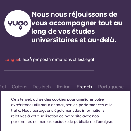
Portuguese
Nous nous réjouissons de
vous accompagner tout au
long de vos études
universitaires et au-delà.
Langue
Lieux
À propos
Informations utiles
Légal
ñol
Català
Deutsch
Italian
French
Portuguese
Ce site web utilise des cookies pour améliorer votre
expérience utilisateur et analyser les performances et le
trafic. Nous partageons également des informations
relatives à votre utilisation de notre site avec nos
partenaires de médias sociaux, de publicité et d'analyse.
Contactez-nous