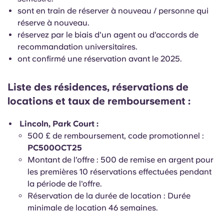
English (GB)
Sélectionnez un pays
sont en train de réserver à nouveau / personne qui
Réservez maintenant
réserve à nouveau.
Sélectionnez une ville
English (US)
réservez par le biais d'un agent ou d'accords de
recommandation universitaires.
Choisissez une résidence
ont confirmé une réservation avant le 2025.
Chinese
Se connecter
Liste des résidences, réservations de
Español
locations et taux de remboursement :
Català
Lincoln, Park Court :
500 £ de remboursement, code promotionnel :
Deutsch
PC500OCT25
Montant de l'offre : 500 de remise en argent pour
les premières 10 réservations effectuées pendant
Italian
la période de l'offre.
Réservation de la durée de location : Durée
French
minimale de location 46 semaines.