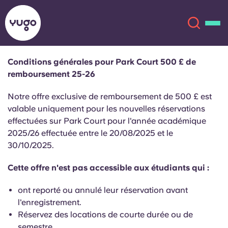
Conditions générales pour Park Court 500 £ de
remboursement 25-26
À propos
English (GB)
Notre offre exclusive de remboursement de 500 £ est
English (US)
valable uniquement pour les nouvelles réservations
Lieux
effectuées sur Park Court pour l'année académique
2025/26 effectuée entre le 20/08/2025 et le
Chinese
Español
Plus
30/10/2025.
Català
Deutsch
Cette offre n'est pas accessible aux étudiants qui :
ont reporté ou annulé leur réservation avant
Italian
French
l'enregistrement.
Compte
Langue
Réservez des locations de courte durée ou de
Portuguese
semestre.