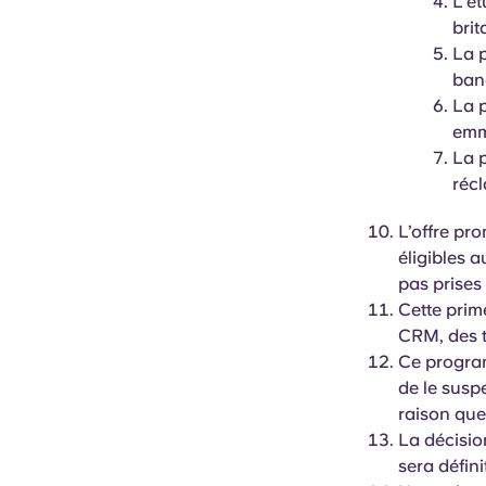
L'ét
brit
La 
ban
La 
emm
La 
récl
L’offre pr
éligibles 
pas prises
Cette prim
CRM, des t
Ce program
de le susp
raison que 
La décisio
sera défin