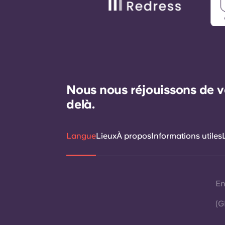
Nous nous réjouissons de v
delà.
Langue
Lieux
À propos
Informations utiles
En
(G