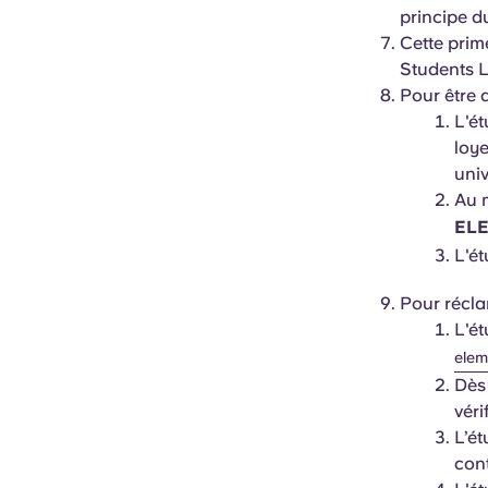
principe du
Cette pri
Students 
Pour être a
L'é
loye
univ
Au m
EL
L'ét
Pour récla
L'ét
elem
Dès
véri
L’ét
cont