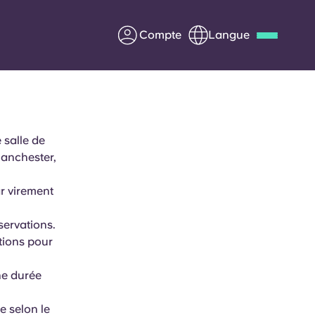
Compte
Langue
Deutsch
Italian
French
Apply Now
 salle de
anchester,
r virement
us
S'associer à Yugo
servations.
Informations pour les
ptions pour
parents
ne durée
Entrer en contact
e selon le