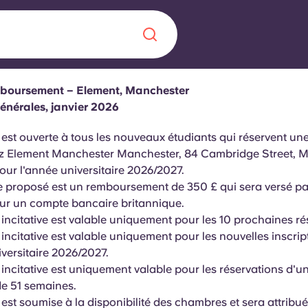
mboursement
– Element, Manchester
Chinese
Español
Català
énérales, janvier 2026
e est ouverte à tous les nouveaux étudiants qui réservent une
ez Element Manchester Manchester, 84 Cambridge Street, M
ur l'année universitaire 2026/2027.
 proposé est un remboursement de 350 £ qui sera versé pa
À propos de no
ur un compte bancaire britannique.
rde d'une
e incitative est valable uniquement pour les 10 prochaines ré
 étudiant
FAQ
e incitative est valable uniquement pour les nouvelles inscri
iversitaire 2026/2027.
reprise] avec
e incitative est uniquement valable pour les réservations d'u
es moments
Blog
e 51 semaines.
 est soumise à la disponibilité des chambres et sera attribué