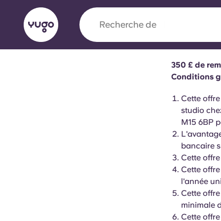
Recherche de
ville
350 £ de re
English (GB)
English (US)
Conditions g
À propos
Lieux
Plus
Cette
offr
Portuguese
studio ch
M15 6BP po
L'avantage
bancaire s
Yugo x VCARB : À l'avant-ga
Cette offr
nouvelle ère pour le logement
Cette offr
l'année un
Yugo Le partenariat novateur de [nom de l'ent
Cette offr
VCARB alimente l'innovation, l'ambition et d
minimale d
inoubliables pour les étudiants.
Cette offre