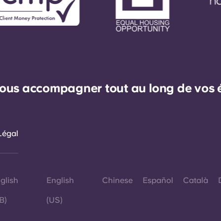
ous accompagner tout au long de vos ét
Légal
glish
English
Chinese
Español
Català
B)
(US)