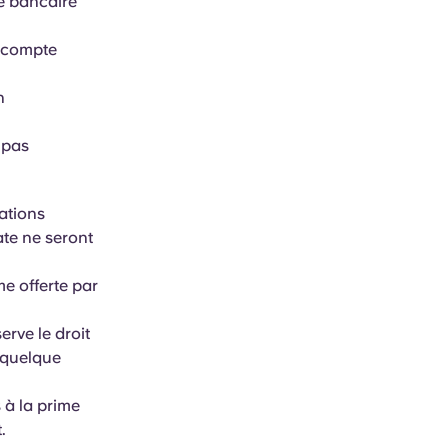
e bancaire
 compte
n
t pas
ations
ate ne seront
e offerte par
rve le droit
r quelque
 à la prime
.