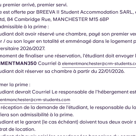
 premier arrivé, premier servi.
me est offerte par BREEVA II Student Accommodation SARL,
Ltd, 84 Cambridge Rue, MANCHESTER M15 6BP
dmissible à la prime :
tudiant doit avoir réservé une chambre, payé son premier v
r / ou son loyer en totalité et emménagé dans le logement 
ersitaire 2026/2027.
oment de finaliser une réservation, l'étudiant doit envoyer 
EMENTMAN350
Courriel à
elementmanchester@crm-students.
udiant doit réserver sa chambre à partir du 22/01/2026.
mer la prime :
udiant devrait Courriel Le responsable de l'hébergement est
entmanchester@crm-students.com
 réception de la demande de l'étudiant, le responsable du 
fiera son admissibilité à la prime.
udiant et le garant (le cas échéant) doivent tous deux avoir 
rat de location.