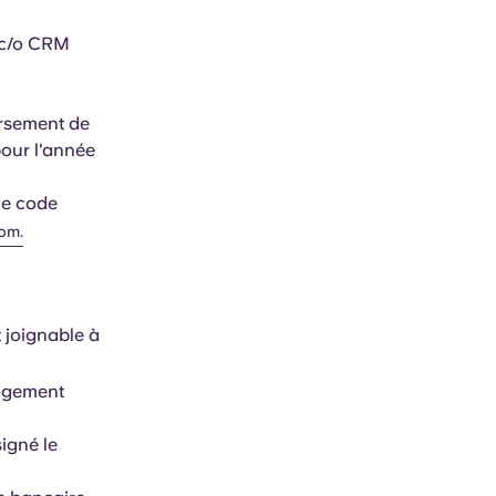
 c/o CRM
ersement de
pour l'année
le code
com
.
 joignable à
logement
signé le