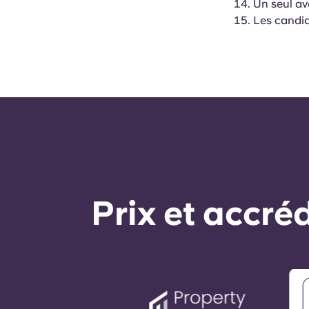
Un seul av
Les candid
Prix ​​et accr