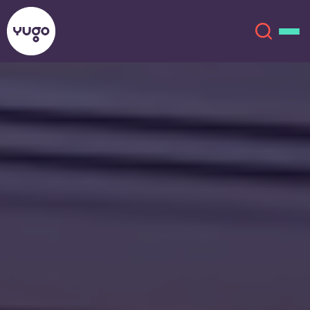
关于我们
English (GB)
English (US)
地点
Chinese
Español
更多
Català
Deutsch
Italian
French
账户
语言
Portuguese