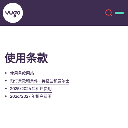
关于我们
English (GB)
使用条款
English (US)
地点
使用条款网站
Chinese
Español
更多
预订条款和条件 - 英格兰和威尔士
2025/2026 年租户费用
Català
Deutsch
2026/2027 年租户费用
Italian
French
账户
语言
Portuguese