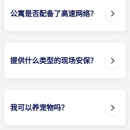
公寓是否配备了高速网络？
是的，公寓内有无线网络，可以高速上网。公寓还配
有有线电视。
提供什么类型的现场安保？
宾夕法尼亚州立大学的公寓都配备了电子钥匙扣，学
生可以通过钥匙扣进入自己的单人 和社区设施。这
样，住户就可以每天 24 小时享受我们的设施。维修
人员持有的钥匙只能在特定时间工作。这样可以确保
只有住户才能在下班后进入公寓。管理人员还可以通
我可以养宠物吗？
过时间记录核实维修工作是否按计划完成。
可以。我们的公寓对宠物友好。