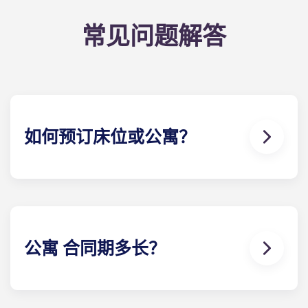
常见问题解答
如何预订床位或公寓？
我们的目标是让申请过程尽可能简单！预订您在大都
会酒店的房间－点击 "立即预订 "开始您的申请并接收
您的租赁文件。
公寓 合同期多长？
住房合同包括 12 期按月等额付款，从 8 月开始，到 7
月结束。