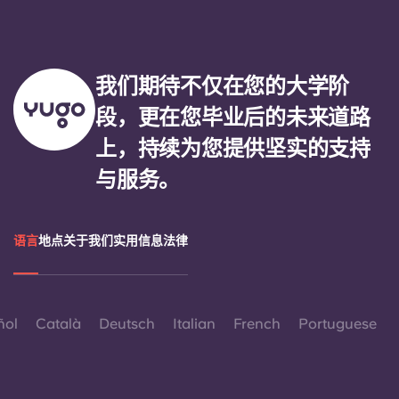
我们期待不仅在您的大学阶
段，更在您毕业后的未来道路
上，持续为您提供坚实的支持
与服务。
语言
地点
关于我们
实用信息
法律
ñol
Català
Deutsch
Italian
French
Portuguese