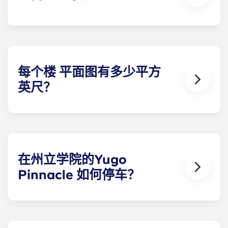
是的！我们的公寓 100%配有家具。您的公寓将包括
客厅和卧室家具以及一张全尺寸床垫。
每个楼 平面图有多少平方
英尺？
我们的校外 PSU公寓 因所选的楼 方案不同而面积各
异。最小的楼 是 Soho，具有开放式布局和宽敞的浴
室。我们最大的楼 是格林威治，有五间卧室。
在州立学院的Yugo
Pinnacle 如何停车？
停车位位于我们安全的停车场 内，每月收费。