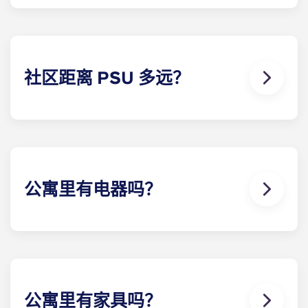
我们的社区提供一个 9000 平方英尺的会所，内设flat
和台球桌、一个带户外 露台的度假式游泳池和两个热
水浴缸、一个咖啡吧、一个可免费打印的计算机实验
室、私人自习室和一个网吧。此外，还提供免费日光
浴和各种健身设施。住户还可享受现场管理、车库停
社区距离 PSU 多远？
车和出入管制带来的安全和便利。楼有便利的零售
店。
骑自行车，我们的社区距离宾夕法尼亚州立大学仅 6
分钟路程，距离帕蒂和帕特诺图书馆仅 5 分钟路程，
距离海狸体育场仅 10 分钟路程。
公寓里有电器吗？
有！每栋学生公寓都配有标准电器－冰箱、洗碗机、
炉灶、微波炉、全尺寸洗衣机和烘干机！
公寓里有家具吗？