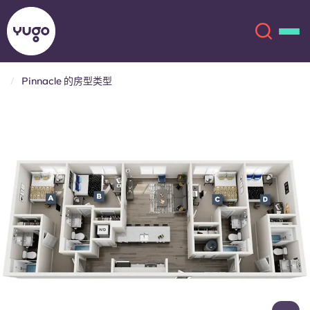
Pinnacle 的房型类型
关于我们
English (GB)
English (US)
地点
Chinese
Español
更多
Català
Deutsch
Italian
French
账户
语言
Portuguese