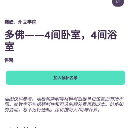
1
/
1
English (GB)
选择一个国家
立即预订
选择一个城市
English (US)
巅峰，州立学院
选择一间公寓
多佛——4间卧室，4间浴
Chinese
登录
室
Español
售罄
Català
加入候补名单
Deutsch
Italian
插图仅供参考。地板和照明等材料将根据单位位置而有所不
同。此数字不包括强制性和可选的额外费用和成本。价格如
有变动，恕不另行通知。房价按每人/每床计算。
French