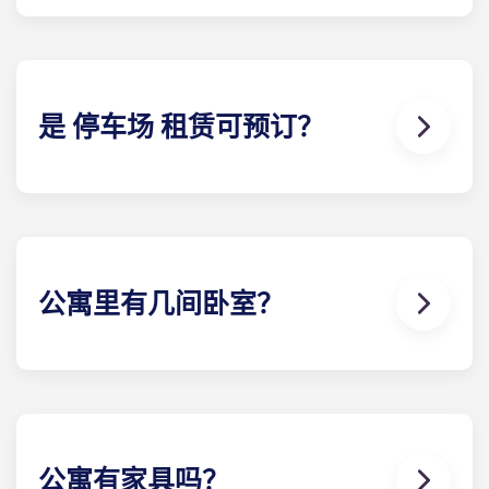
我们的公寓 合同在学年开始前就已签订，从 8 月开
始，到 7 月底结束，与宾夕法尼亚州立大学的校历一
致。
是 停车场 租赁可预订？
可以！停车场 可以使用。可能需要支付一定费用，详
情请联系我们。
公寓里有几间卧室？
Yugo Echelon 公寓提供公寓套房、公寓套房 、两卧
室、三卧室、四卧室和五卧室布局。请浏览我们的每
栋学生公寓计划，找到最适合您需求的安排。
公寓有家具吗？