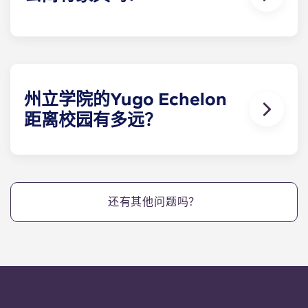
是的！我们的公寓配备了全新的现代室内装饰和全新
设计的家具，整个公共区域和卧室的家具都是全新
的！
州立学院的Yugo Echelon
距离校园有多远？
Yugo Echelon at State College 为宾夕法尼亚州立
大学的学生提供宾夕法尼亚州立大学公寓，这些公寓
位于 West Collage Avenue 的中心位置，距离校园中
心仅几步之遥。Yugo Echelon at State College 公
还有其他问题吗？
寓位于宾夕法尼亚州州立学院的中心位置，交通便
利，为宾夕法尼亚州立大学的学生们提供了极大的便
利，让他们可以住在我们位于宾夕法尼亚州州立学院
的公寓里，快速到达教室！