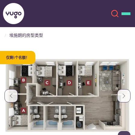
埃施朗的房型类型
关于我们
English (GB)
仅剩1个名额！
English (US)
地点
Chinese
Español
更多
Català
Deutsch
Italian
French
账户
语言
Portuguese