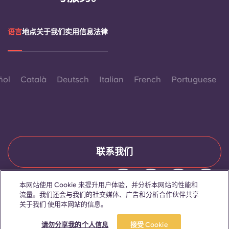
语言
地点
关于我们
实用信息
法律
ñol
Català
Deutsch
Italian
French
Portuguese
联系我们
本网站使用 Cookie 来提升用户体验，并分析本网站的性能和
流量。我们还会与我们的社交媒体、广告和分析合作伙伴共享
© 2026。保留所有权利。
关于我们 使用本网站的信息。
本网站中凡出现特定性别词汇之处，均适用于所有人，不分性别。
立即预订
请勿分享我的个人信息
接受 Cookie