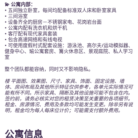
Portuguese
💫 公寓内部：
• 五间独立卧室，每间均配备标准双人床和卧室家具
• 三间浴室
• 设备齐全的厨房－不锈钢家电、花岗岩台面
• 公寓内配有洗衣机和烘干机
• 客厅配有现代家具套装
• 包含高速网络和有线电视
• 可使用度假村式配套设施：游泳池、高尔夫/运动模拟器、
健身中心、瑜公寓套房、篝火休息区、景观庭院、私人学习
室
整个团队都能容纳，同时又不影响隐私。
楼 平面图、效果图、尺寸、家具、饰面、固定设施、墙
体、房间布局及其他所示特征仅供参考，各单元实际情况可
能有所不同。所示家具、隔断及其他设施可能不包含在内。
签约前，请务必核实对您的租赁决策至关重要的各项细节。
租金、房源情况、费用及条款均可能发生变更。除非另有说
明，租金均为每人每床位计价；可能需支付额外费用。
公寓信息