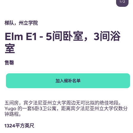
1
/
2
English (GB)
选择一个国家
立即预订
选择一个城市
English (US)
梯队，州立学院
选择一间公寓
Elm E1 - 5间卧室，3间浴
Chinese
登录
室
Español
售罄
Català
加入候补名单
Deutsch
Italian
五间房，宾夕法尼亚州立大学周边无可比拟的绝佳地段。
Yugo 的一套5卧3卫公寓，距离宾夕法尼亚州立大学仅数分
钟路程。
French
1324平方英尺