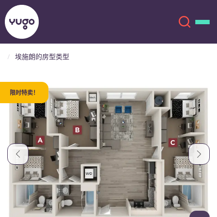
埃施朗的房型类型
关于我们
English (GB)
限时特卖！
English (US)
地点
Chinese
Español
更多
Català
Deutsch
Italian
French
账户
语言
Portuguese