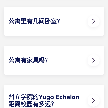
情请联系我们。
公寓里有几间卧室？
Yugo Echelon 公寓提供公寓套房、公寓套房 、两卧
室、三卧室、四卧室和五卧室布局。请浏览我们的每
栋学生公寓计划，找到最适合您需求的安排。
公寓有家具吗？
是的！我们的公寓配备了全新的现代室内装饰和全新
设计的家具，整个公共区域和卧室的家具都是全新
的！
州立学院的Yugo Echelon
距离校园有多远？