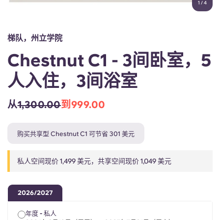
1
/
4
English (GB)
选择一个国家
立即预订
选择一个城市
English (US)
梯队，州立学院
选择一间公寓
Chestnut C1 - 3间卧室，5
Chinese
登录
人入住，3间浴室
Español
从
1,300.00
到999.00
Català
购买共享型 Chestnut C1 可节省 301 美元
Deutsch
私人空间现价 1,499 美元，共享空间现价 1,049 美元
Italian
2026/2027
French
年度 - 私人