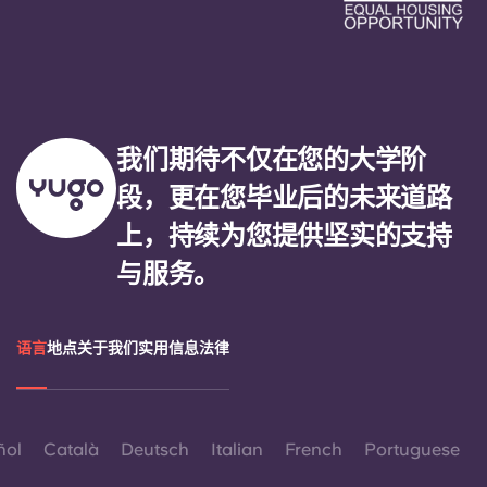
我们期待不仅在您的大学阶
段，更在您毕业后的未来道路
上，持续为您提供坚实的支持
与服务。
语言
地点
关于我们
实用信息
法律
ñol
Català
Deutsch
Italian
French
Portuguese