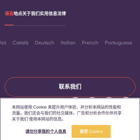
语言
地点
关于我们
实用信息
法律
ñol
Català
Deutsch
Italian
French
Portuguese
联系我们
本网站使用 Cookie 来提升用户体验，并分析本网站的性能和
流量。我们还会与我们的社交媒体、广告和分析合作伙伴共享
© 2026。保留所有权利。
关于我们 使用本网站的信息。
本网站中凡出现特定性别词汇之处，均适用于所有人，不分性别。
立即预订
请勿分享我的个人信息
接受 Cookie