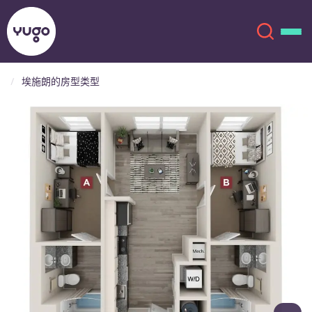
埃施朗的房型类型
关于我们
English (GB)
English (US)
地点
Chinese
Español
更多
Català
Deutsch
Italian
French
账户
语言
Portuguese