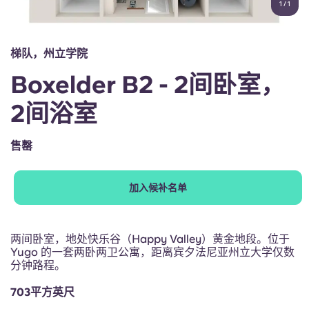
1
/
1
English (GB)
选择一个国家
立即预订
选择一个城市
English (US)
梯队，州立学院
选择一间公寓
Boxelder B2 - 2间卧室，
Chinese
登录
2间浴室
Español
售罄
Català
加入候补名单
Deutsch
Italian
两间卧室，地处快乐谷（Happy Valley）黄金地段。位于
Yugo 的一套两卧两卫公寓，距离宾夕法尼亚州立大学仅数
分钟路程。
French
703平方英尺