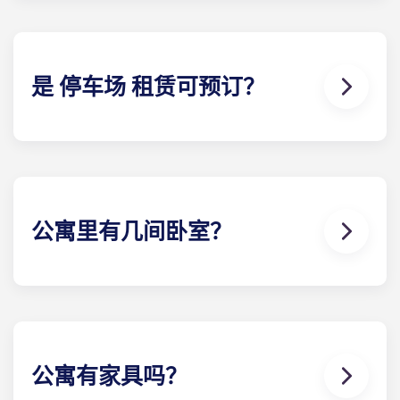
始，到 7 月底结束，与宾夕法尼亚州立大学的校历一
致。
是 停车场 租赁可预订？
可以！停车场 可以使用。可能需要支付一定费用，详
情请联系我们。
公寓里有几间卧室？
Yugo Echelon 公寓提供公寓套房、公寓套房 、两卧
室、三卧室、四卧室和五卧室布局。请浏览我们的每
栋学生公寓计划，找到最适合您需求的安排。
公寓有家具吗？