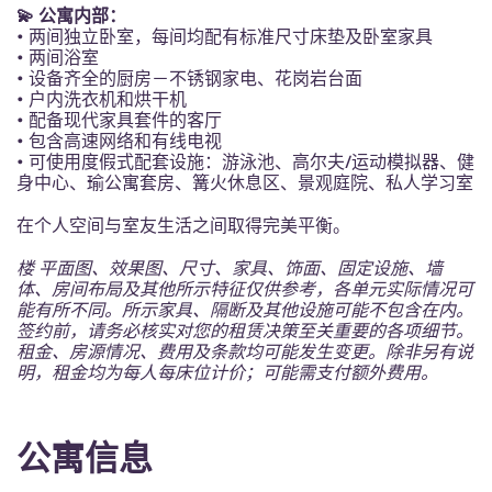
Portuguese
💫 公寓内部：
• 两间独立卧室，每间均配有标准尺寸床垫及卧室家具
• 两间浴室
• 设备齐全的厨房－不锈钢家电、花岗岩台面
• 户内洗衣机和烘干机
• 配备现代家具套件的客厅
• 包含高速网络和有线电视
• 可使用度假式配套设施：游泳池、高尔夫/运动模拟器、健
身中心、瑜公寓套房、篝火休息区、景观庭院、私人学习室
在个人空间与室友生活之间取得完美平衡。
楼 平面图、效果图、尺寸、家具、饰面、固定设施、墙
体、房间布局及其他所示特征仅供参考，各单元实际情况可
能有所不同。所示家具、隔断及其他设施可能不包含在内。
签约前，请务必核实对您的租赁决策至关重要的各项细节。
租金、房源情况、费用及条款均可能发生变更。除非另有说
明，租金均为每人每床位计价；可能需支付额外费用。
公寓信息