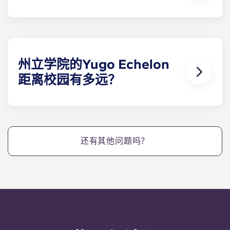
是的！我们的公寓配备了全新的现代室内装饰和全新
设计的家具，整个公共区域和卧室的家具都是全新
的！
州立学院的Yugo Echelon
距离校园有多远？
Yugo Echelon at State College 为宾夕法尼亚州立
大学的学生提供宾夕法尼亚州立大学公寓，这些公寓
位于 West Collage Avenue 的中心位置，距离校园中
心仅几步之遥。Yugo Echelon at State College 公
还有其他问题吗？
寓位于宾夕法尼亚州州立学院的中心位置，交通便
利，为宾夕法尼亚州立大学的学生们提供了极大的便
利，让他们可以住在我们位于宾夕法尼亚州州立学院
的公寓里，快速到达教室！