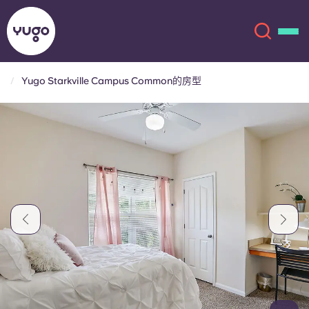
Yugo Starkville Campus Common的房型
关于我们
English (GB)
English (US)
地点
Chinese
Español
更多
Català
Deutsch
Italian
French
账户
语言
Portuguese