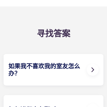
寻找答案
如果我不喜欢我的室友怎么
办？
​如果您签订的是单人 租赁合同，我们确实可以协助您
寻找室友。但我们无法保证所有偏好都能得到满足。
如果确实发生冲突，请联系当地团队 我们将协助探索
可能的解决方案。不过，对于因潜在或已选定的室友
之间发生的纠纷而引起、与之相关或由此产生的任何