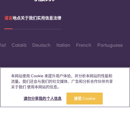
语言
地点
关于我们
实用信息
法律
ñol
Català
Deutsch
Italian
French
Portuguese
本网站使用 Cookie 来提升用户体验，并分析本网站的性能和
流量。我们还会与我们的社交媒体、广告和分析合作伙伴共享
联系我们
关于我们 使用本网站的信息。
立即预订
请勿分享我的个人信息
接受 Cookie
© 2026。保留所有权利。
本网站中凡出现特定性别词汇之处，均适用于所有人，不分性别。