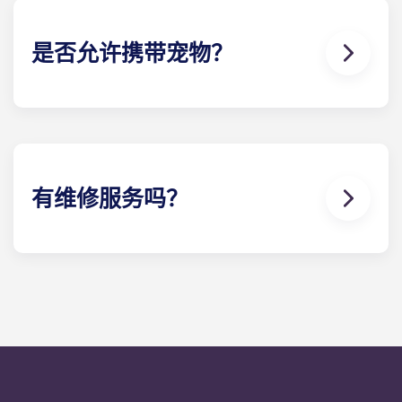
子和茶几。入住前请致电我们了解详情！
是否允许携带宠物？
是的，我们欢迎宠物入住！如果您计划带宠物前来，
请联系我们的办公室。
有维修服务吗？
非紧急维修请求可随时通过您的Yugo学生帐户提交，
管理人员将尽快处理。在工作日，我们对维修请求的
平均处理时间为 24 小时。拨打办公室电话：可获得
24 小时紧急维护服务。下班后，您将按照办公室号码
上的自动提示进行留言。我们的值班服务技术人员将
回复您的留言。我们的明确目标是在 24 小时内响应
任何一般服务需求。