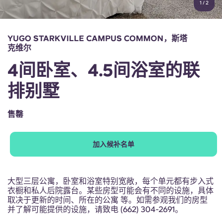
1
/
2
English (GB)
选择一个国家
立即预订
选择一个城市
English (US)
YUGO STARKVILLE CAMPUS COMMON，斯塔
选择一间公寓
克维尔
Chinese
4间卧室、4.5间浴室的联
登录
排别墅
Español
售罄
Català
Deutsch
加入候补名单
Italian
大型三层公寓，卧室和浴室特别宽敞，每个单元都有步入式
衣橱和私人后院露台。某些房型可能会有不同的设施，具体
French
取决于更新的时间、所在的公寓 等。如需参观我们的房型
并了解可能提供的设施，请致电 (662) 304-2691。