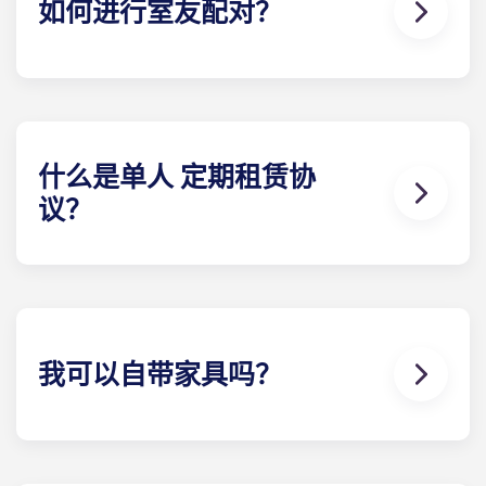
如何进行室友配对？
性质的索赔、损害或诉讼，我们概不承担任何责任。
我们将尽力为您匹配符合您需求的室友。室友配对表
是申请流程的一部分。填写完表格后，租赁专家将审
核您的回复，并根据您选择的资料为您配对最合适的
室友。我们的社交媒体也是与潜在室友联系的好方
法！
什么是单人 定期租赁协
议？
单人 租赁协议意味着家长和学生都可以放心。单人 租
约意味着您只对学生的空间负责，而不是像一般的联
合租约那样对整个公寓负责。公共区域由所有室友共
同负责（如客厅、厨房等）。我们的定期租赁协议结
构是一种从指定日期开始到指定日期结束的租赁协
我可以自带家具吗？
议，只需支付一次费用。这笔费用分 12 期支付，非常
方便。
我们的大多数公寓都配备家具，但具体配置可能有所
不同。通常，卧室里会配备床垫、床架、床头柜和书
桌。大多数公寓还配有基本客厅家具，例如沙发、椅