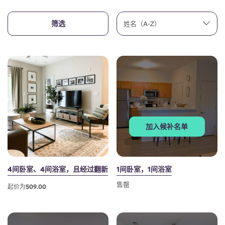
English (GB)
选择一个国家
立即预订
筛选
姓名（A-Z）
选择一个城市
English (US)
选择一间公寓
Chinese
登录
Español
Català
加入候补名单
Deutsch
4间卧室、4间浴室，且经过翻新
1间卧室，1间浴室
Italian
售罄
起价为509.00
French