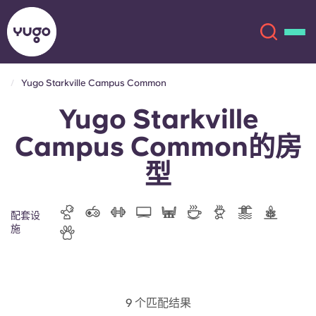
Yugo Starkville Campus Common
Yugo Starkville
关于我们
English (GB)
Campus Common的房
English (US)
地点
型
Chinese
Español
更多
配套设
Català
Deutsch
施
Italian
French
账户
语言
Portuguese
9 个匹配结果