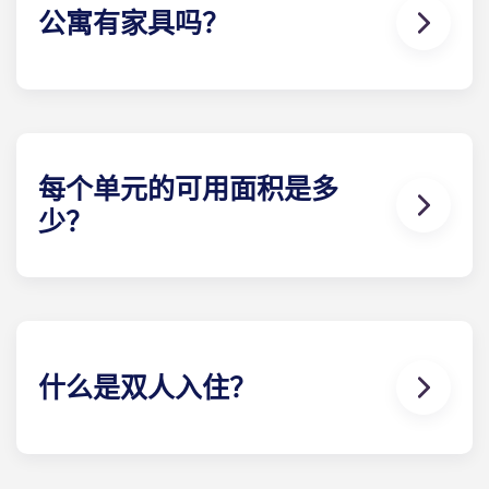
道要开车时，请务必通知当地团队 。
公寓有家具吗？
我们社区的所有公寓都配备齐全。这意味着我们包
括：沙发、电视和电视柜、茶几、吧台凳、床和床
架、书桌和椅子、床头柜和梳妆台抽屉。
每个单元的可用面积是多
少？
我们的学生公寓空间宽敞，为储物和隐私提供了最佳
空间。虽然每个单元都很宽敞，但具体面积因所选的
楼 计划而异。
什么是双人入住？
我们知道有些学生更喜欢宿舍式的生活环境，因此我
们也有这些选择。详情请联系我们！