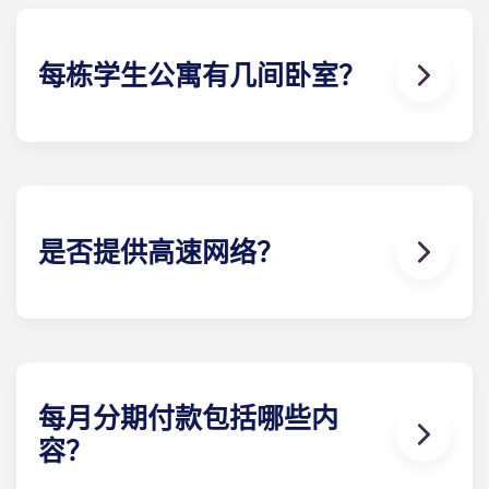
每栋学生公寓有几间卧室？
每栋学生公寓卧室的具体数量因所选的楼 计划而异。
The Standard at Raleigh 提供公寓套房 、一床公
寓、两床公寓、三床公寓和四床公寓。
是否提供高速网络？
是的！我们深知可靠的高速互联网对于学习和做作
业，以及狂欢观看您最喜爱的节目等一切活动有多么
重要。
每月分期付款包括哪些内
容？