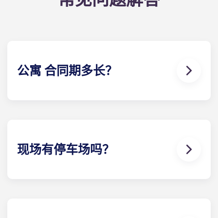
公寓 合同期多长？
罗利公寓的公寓 合同为期 12 个月，从 8 月开始，到 7
月结束。
现场有停车场吗？
是的！Yugo Maxwell at Raleigh 在公寓一层设有停
车场 ，您可以乘坐电梯到达您的楼。如果您选择增加
停车位，我们会为您指定一个停车位，这样您就可以
随时知道该把车停在哪里。停车位有限，所以当您知