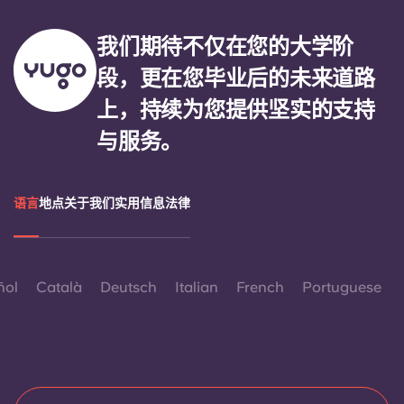
我们期待不仅在您的大学阶
段，更在您毕业后的未来道路
上，持续为您提供坚实的支持
与服务。
语言
地点
关于我们
实用信息
法律
ñol
Català
Deutsch
Italian
French
Portuguese