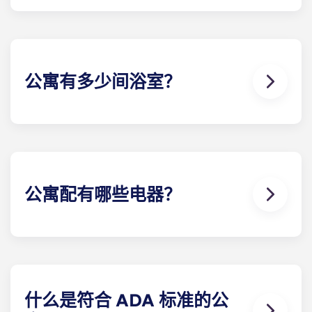
分期付款包括使用有线电视、高速互联网、上下水
道、25 美元的电费补贴、设计师品质的家具、flat和
害虫防治服务。
公寓有多少间浴室？
每栋学生公寓的浴室数量因所选楼 计划而异。
公寓配有哪些电器？
每间公寓都配备了所有必要的电器。每个厨房都配有
不锈钢冰箱、洗碗机、微波炉和烤箱。此外，每个单
元还配有全尺寸洗衣机和烘干机。
什么是符合 ADA 标准的公