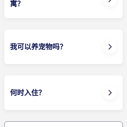
寓？
符合 ADA 标准的公寓具有无障碍设施。
我可以养宠物吗？
可以。我们的公寓对宠物友好。
何时入住？
我们很高兴能在北卡罗来纳大学开学日之前欢迎住户
并提供入住服务！