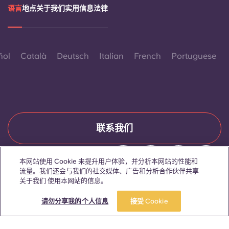
语言
地点
关于我们
实用信息
法律
ñol
Català
Deutsch
Italian
French
Portuguese
联系我们
本网站使用 Cookie 来提升用户体验，并分析本网站的性能和
流量。我们还会与我们的社交媒体、广告和分析合作伙伴共享
© 2026。保留所有权利。
关于我们 使用本网站的信息。
本网站中凡出现特定性别词汇之处，均适用于所有人，不分性别。
请勿分享我的个人信息
接受 Cookie