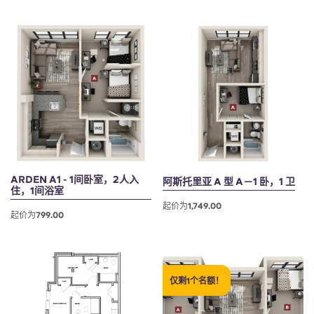
English (GB)
选择一个国家
立即预订
选择一个城市
English (US)
选择一间公寓
Chinese
登录
Español
Català
ARDEN A1 - 1间卧室，2人入
阿斯托里亚 A 型 A－1 卧，1 卫
住，1间浴室
Deutsch
起价为1,749.00
起价为799.00
Italian
French
仅剩1个名额！