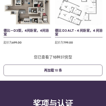
德比－D3型，4间卧室，4间浴
德比 D3 ALT - 4 间卧室，4 间浴
室
室
起价为699.00
起价为799.00
您已查看了18种37房型
再加载 18 条
奖项与认证