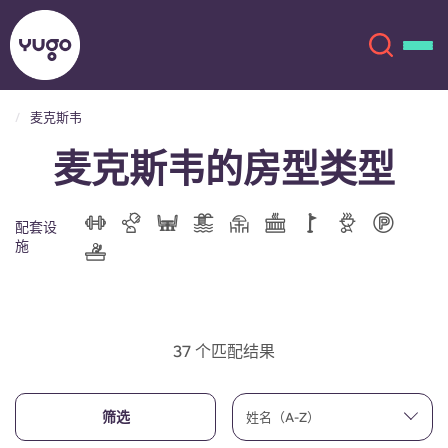
麦克斯韦
麦克斯韦的房型类型
关于我们
English (GB)
English (US)
地点
配套设
施
Chinese
Español
更多
Català
Deutsch
37 个匹配结果
Italian
French
账户
语言
筛选
姓名（A-Z）
Portuguese