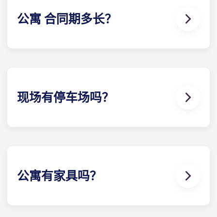
公寓 合同期多长？
罗利公寓的公寓 合同为期 12 个月，从 8 月开始，到 7
月结束。
现场有停车场吗？
是的！Yugo Maxwell at Raleigh 在公寓一层设有停
车场 ，您可以乘坐电梯到达您的楼。如果您选择增加
停车位，我们会为您指定一个停车位，这样您就可以
随时知道该把车停在哪里。停车位有限，所以当您知
道要开车时，请务必通知当地团队 。
公寓有家具吗？
我们社区的所有公寓都配备齐全。这意味着我们包
括：沙发、电视和电视柜、茶几、吧台凳、床和床