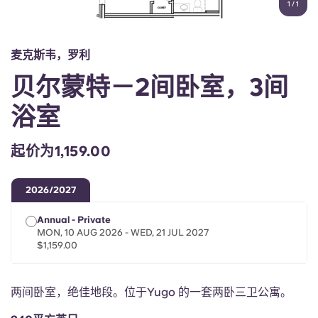
1
/
1
English (GB)
选择一个国家
立即预订
选择一个城市
English (US)
麦克斯韦，罗利
选择一间公寓
贝尔蒙特－2间卧室，3间
Chinese
登录
浴室
Español
起价为1,159.00
Català
2026/2027
Deutsch
Annual - Private
MON, 10 AUG 2026 - WED, 21 JUL 2027
Italian
$1,159.00
French
两间卧室，绝佳地段。位于Yugo 的一套两卧三卫公寓。