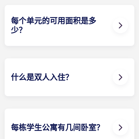
架、书桌和椅子、床头柜和梳妆台抽屉。
每个单元的可用面积是多
少？
我们的学生公寓空间宽敞，为储物和隐私提供了最佳
空间。虽然每个单元都很宽敞，但具体面积因所选的
楼 计划而异。
什么是双人入住？
我们知道有些学生更喜欢宿舍式的生活环境，因此我
们也有这些选择。详情请联系我们！
每栋学生公寓有几间卧室？