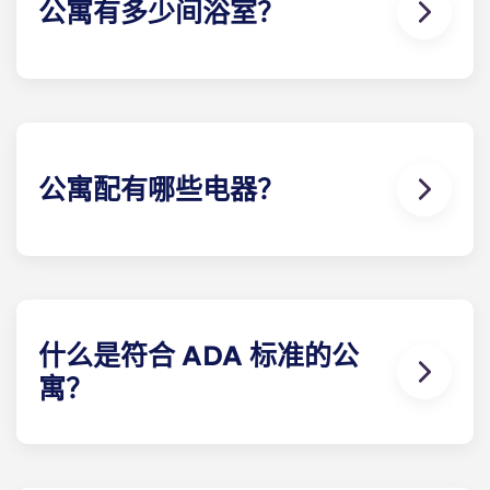
公寓有多少间浴室？
每栋学生公寓的浴室数量因所选楼 计划而异。
公寓配有哪些电器？
每间公寓都配备了所有必要的电器。每个厨房都配有
不锈钢冰箱、洗碗机、微波炉和烤箱。此外，每个单
元还配有全尺寸洗衣机和烘干机。
什么是符合 ADA 标准的公
寓？
符合 ADA 标准的公寓具有无障碍设施。