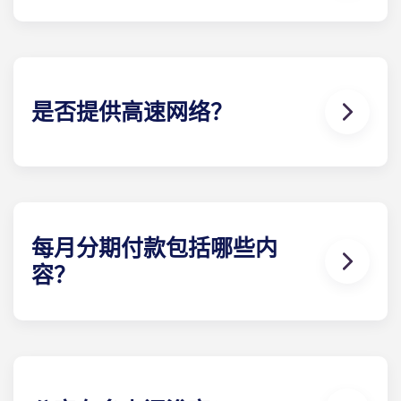
每栋学生公寓卧室的具体数量因所选的楼 计划而异。
The Standard at Raleigh 提供公寓套房 、一床公
寓、两床公寓、三床公寓和四床公寓。
是否提供高速网络？
是的！我们深知可靠的高速互联网对于学习和做作
业，以及狂欢观看您最喜爱的节目等一切活动有多么
重要。
每月分期付款包括哪些内
容？
分期付款包括使用有线电视、高速互联网、上下水
道、25 美元的电费补贴、设计师品质的家具、flat和
害虫防治服务。