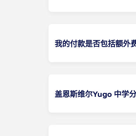
盖恩斯维尔的Yugo Highbra
浴室。
我的付款是否包括额外
我们希望通过提供 UF 附近的学生
电视、虫害防治、垃圾处理、草坪维护以
他出租公寓了。
盖恩斯维尔Yugo 中
Yugo Highbranch 以其在佛
阔的度假村式泳池之一、舒适的住户