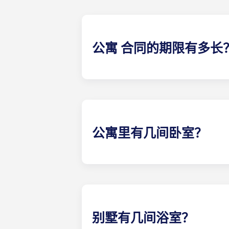
公寓 合同的期限有多长
为了最大限度地满足客户的需求，我们提
可能顺利。我们的办公室很乐意为您
公寓里有几间卧室？
Yugo Highbranch at Gai
3 卧室、4 卧室、5 卧室和 6 卧室。
别墅有几间浴室？