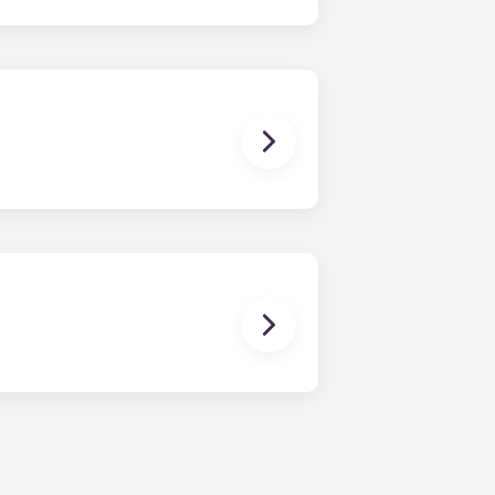
务都包含在您的月供中。
电子钥匙扣，类似于酒店的做法，每个住户
录，并允许任何维修钥匙仅在指定时间