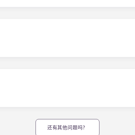
就不完整。每栋别墅都配备了高速网络和有线电视，而且这些服
anch 提供电子钥匙系统，即 "出入管制"。我们向每个住户发放
己的小屋和任何社区设施。该系统可防止钥匙复制，提供使用记
还有其他问题吗？