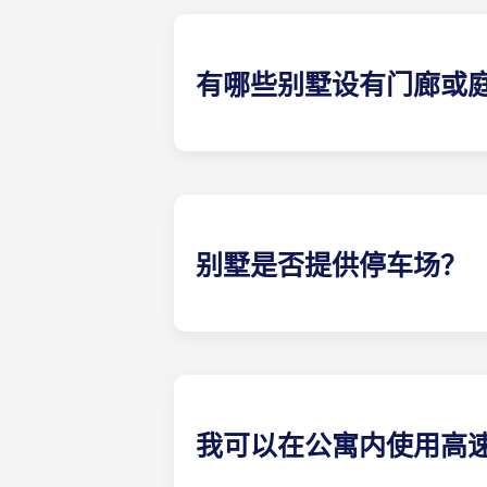
有哪些别墅设有门廊或
您在盖恩斯维尔大学附近找不到比这更
划）。有些别墅还提供前廊。
别墅是否提供停车场？
在 Gainesville 的Yugo 
位，则需要支付月租费；因此，请联系
我可以在公寓内使用高