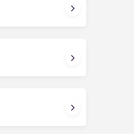
还是骑自行车，住户都能在 10 分钟内到
波炉以及全尺寸洗衣机和烘干机。
我们提供的全套家具包括公共区域和每
或床下储物柜。