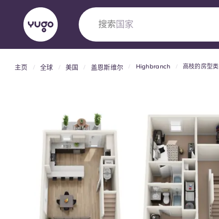
搜索
国家
Highbranch
高枝的房型类
主页
全球
美国
盖恩斯维尔
English (GB)
English (US)
关于我们
地点
更多
Portuguese
Yugo VCARB：引领公寓新时代
Yugo与VCARB的开创性合作，激发创新精神
忘的学子时光。