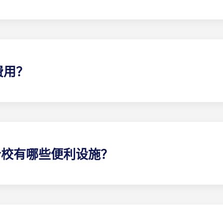
nch 学生公寓是该地区设施最齐全的带家具学生公寓。每间卧室都配
费用？
公寓来满足您的所有需求，因此我们为您免费提供各种便利设施。
及使用 The Retreat 的所有设施。在佛罗里达州盖恩斯
学分校有哪些便利设施？
罗里达州盖恩斯维尔的豪华学生公寓而闻名。在 Highbranch，
 中心、桑拿浴室、先进的计算机实验室、包罗万象的健身中心、