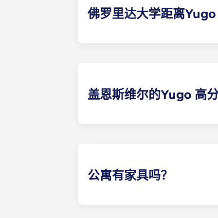
佛罗里达大学距离Yug
盖恩斯维尔的Yugo Highbran
达校园。没有比这更方便的了！
盖恩斯维尔的Yugo 
为方便起见，每栋学生公寓都标配了
公寓有家具吗？
我们希望您能在盖恩斯维尔的Yugo
间卧室的家具。全套家具包括高品质