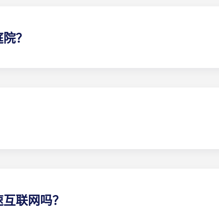
庭院？
好的公寓了。无论您选择哪种别墅，您都将获得一个户外 起居
Highbranch，我们以先到先得的方式提供停车位，同时也提供有顶棚
当地团队 了解停车位的可用性。
速互联网吗？