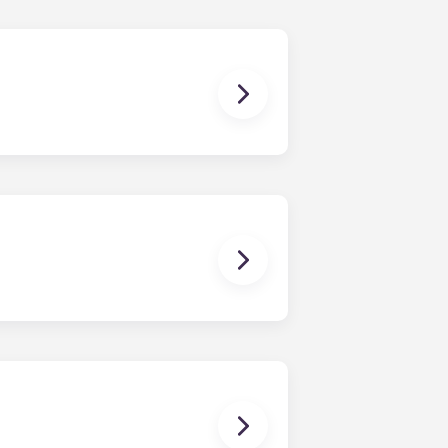
8 月至 7 月下旬，从而使过渡时期尽
种不同的楼 和卧室可供选择，包括 2 卧室、