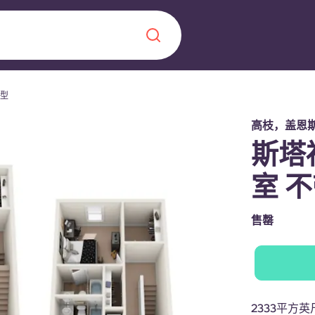
型
Chinese
Español
Català
高枝，盖恩
斯塔福
室 
关于我们
售罄
常见问题解答
，点燃雄心壮志，缔造难
博客
2333平方英