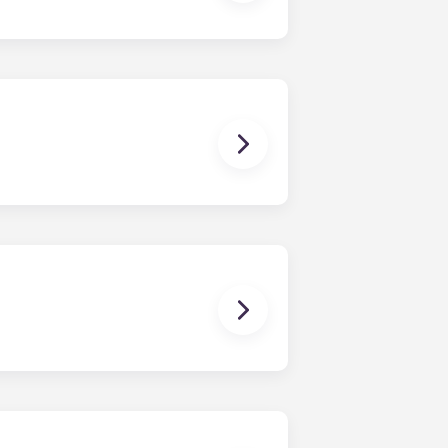
有独立的浴室，有些别墅还额外配备了半
您每月的分期付款包括高速网络、有线
维尔，您不会找到比我们提供更多服务的其
我们提供最完善的设施，包括盖恩斯维尔最宽
日光浴床、虚拟练习场和学习休息室。