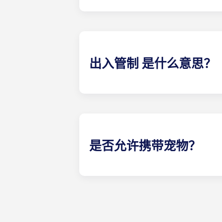
没有高速网络，UF 附近的学生公寓
出入管制 是什么意思？
位于盖恩斯维尔的Yugo Highbr
都有一把个性化的钥匙，可以进入自
内使用。
是否允许携带宠物？
可以。我们的公寓对宠物友好。