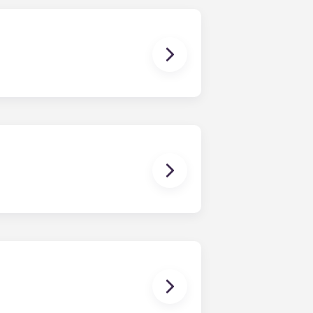
区，其形式为庭院或露台（取决于楼 计
的预留停车位。 如果您选择预留的有顶停车