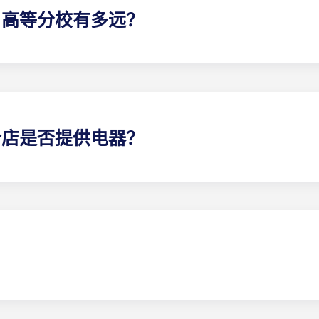
o 高等分校有多远？
ch 学生公寓地理位置优越，距离大学校园仅几分钟路程。无论是开车
高分店是否提供电器？
所有必要的电器。电器包括带制冰机的冰箱、洗碗机、炉灶、微
 高支行拥有一切，因此我们提供带家具和不带家具的别墅选择。
客厅家具和卧室家具，包括床和床垫、床头柜、书桌椅、梳妆台