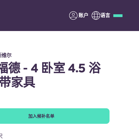
账户
语言
Deutsch
Italian
French
Apply Now
斯维尔
德 - 4 卧室 4.5 浴
不带家具
与Yugo合作
家长须知
加入候补名单
联系我们
尺