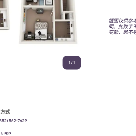
插图仅供参
同。此数字
变动，恕不
1
/
1
系方式
(352) 562-7629
：
yugo