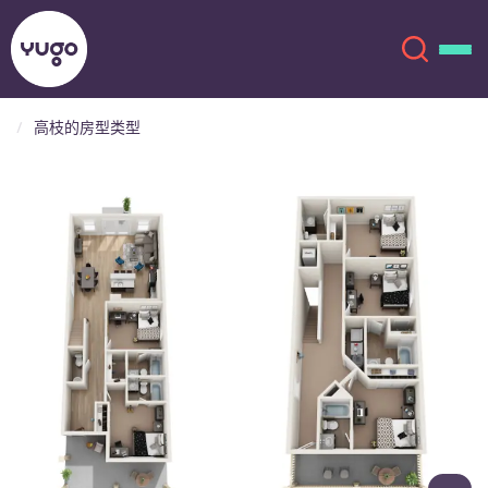
高枝的房型类型
关于我们
English (GB)
English (US)
地点
Chinese
Español
更多
Català
Deutsch
Italian
French
账户
语言
Portuguese