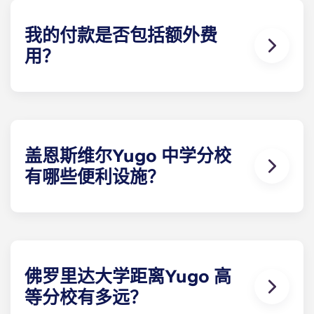
我的付款是否包括额外费
用？
我们希望通过提供 UF 附近的学生公寓来满足您的所
有需求，因此我们为您免费提供各种便利设施。您每
月的分期付款包括高速网络、有线电视、虫害防治、
垃圾处理、草坪维护以及使用 The Retreat 的所有设
施。在佛罗里达州盖恩斯维尔，您不会找到比我们提
盖恩斯维尔Yugo 中学分校
供更多服务的其他出租公寓了。
有哪些便利设施？
Yugo Highbranch 以其在佛罗里达州盖恩斯维尔的
豪华学生公寓而闻名。在 Highbranch，我们提供最
完善的设施，包括盖恩斯维尔最宽阔的度假村式泳池
之一、舒适的住户 中心、桑拿浴室、先进的计算机实
验室、包罗万象的健身中心、日光浴床、虚拟练习场
佛罗里达大学距离Yugo 高
和学习休息室。
等分校有多远？