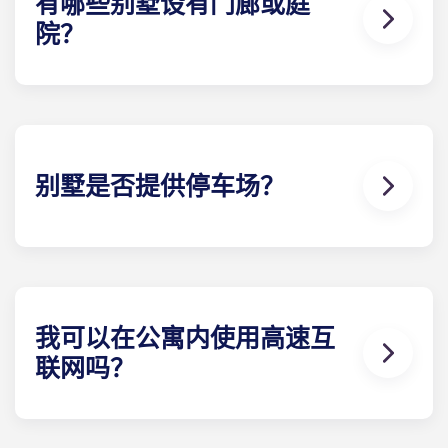
有哪些别墅设有门廊或庭
院？
您在盖恩斯维尔大学附近找不到比这更好的公寓了。
无论您选择哪种别墅，您都将获得一个户外 起居区，
其形式为庭院或露台（取决于楼 计划）。有些别墅还
提供前廊。
别墅是否提供停车场？
在 Gainesville 的Yugo Highbranch，我们以先到先
得的方式提供停车位，同时也提供有顶棚的预留停车
位。 如果您选择预留的有顶停车位，则需要支付月租
费；因此，请联系当地团队 了解停车位的可用性。
我可以在公寓内使用高速互
联网吗？
没有高速网络，UF 附近的学生公寓就不完整。每栋别
墅都配备了高速网络和有线电视，而且这些服务都包