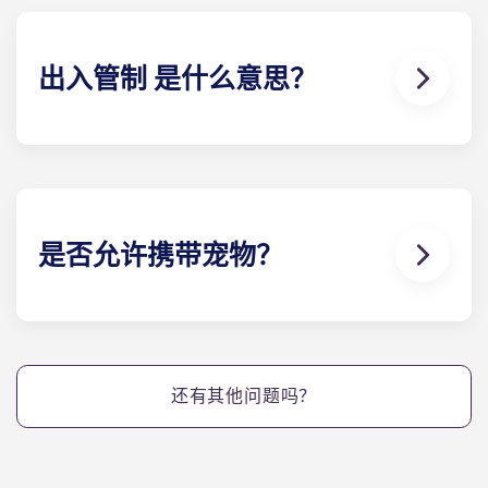
含在您的月供中。
出入管制 是什么意思？
位于盖恩斯维尔的Yugo Highbranch 提供电子钥匙
系统，即 "出入管制"。我们向每个住户发放电子钥匙
扣，类似于酒店的做法，每个住户 都有一把个性化的
钥匙，可以进入自己的小屋和任何社区设施。该系统
可防止钥匙复制，提供使用记录，并允许任何维修钥
是否允许携带宠物？
匙仅在指定时间内使用。
可以。我们的公寓对宠物友好。
还有其他问题吗？