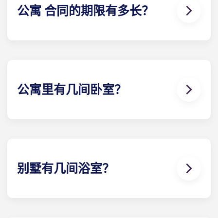
公寓 合同的期限有多长？
为了最大限度地满足客户的需求，我们提供 12 个月的
公寓 合同。我们为所有住户提供的公寓 合同期为 8 月
至 7 月下旬，从而使过渡时期尽可能顺利。我们的办
公室很乐意为您提供更多信息。
公寓里有几间卧室？
Yugo Highbranch at Gainesville 学生公寓是佛罗里
达州盖恩斯维尔最豪华的学生公寓，有 19 种不同的楼
和卧室可供选择，包括 2 卧室、3 卧室、4 卧室、5 卧
室和 6 卧室。
别墅有几间浴室？
盖恩斯维尔的Yugo Highbranch 学生公寓是该地区
设施最齐全的带家具学生公寓。每间卧室都配有独立
的浴室，有些别墅还额外配备了半浴室。