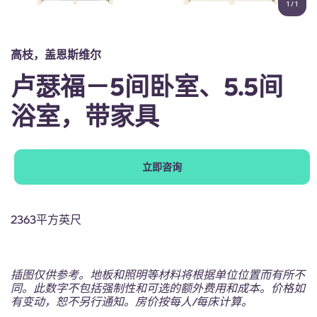
1
/
1
English (GB)
选择一个国家
立即预订
选择一个城市
English (US)
高枝，盖恩斯维尔
选择一间公寓
卢瑟福－5间卧室、5.5间
Chinese
登录
浴室，带家具
Español
Català
立即咨询
Deutsch
2363平方英尺
Italian
插图仅供参考。地板和照明等材料将根据单位位置而有所不
French
同。此数字不包括强制性和可选的额外费用和成本。价格如
有变动，恕不另行通知。房价按每人/每床计算。