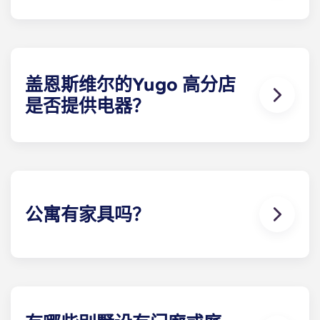
盖恩斯维尔的Yugo Highbranch 学生公寓地理位置
优越，距离大学校园仅几分钟路程。无论是开车还是
骑自行车，住户都能在 10 分钟内到达校园。没有比这
更方便的了！
盖恩斯维尔的Yugo 高分店
是否提供电器？
为方便起见，每栋学生公寓都标配了所有必要的电
器。电器包括带制冰机的冰箱、洗碗机、炉灶、微波
炉以及全尺寸洗衣机和烘干机。
公寓有家具吗？
我们希望您能在盖恩斯维尔的Yugo 高支行拥有一
切，因此我们提供带家具和不带家具的别墅选择。我
们提供的全套家具包括公共区域和每间卧室的家具。
全套家具包括高品质客厅家具和卧室家具，包括床和
床垫、床头柜、书桌椅、梳妆台或床下储物柜。