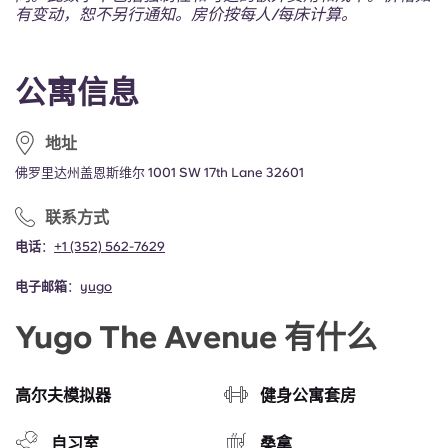
Portuguese
有变动，恕不另行通知。房价按每人/每床计算。
公寓信息
地址
佛罗里达州盖恩斯维尔 1001 SW 17th Lane 32601
联系方式
电话
：
+1 (352) 562-7629
电子邮箱
：
yugo
Yugo The Avenue 有什么
高尔夫模拟器
健身公寓套房
自习室
桑拿