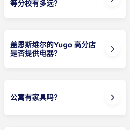
等分校有多远？
盖恩斯维尔的Yugo Highbranch 学生公寓地理位置
优越，距离大学校园仅几分钟路程。无论是开车还是
骑自行车，住户都能在 10 分钟内到达校园。没有比这
更方便的了！
盖恩斯维尔的Yugo 高分店
是否提供电器？
为方便起见，每栋学生公寓都标配了所有必要的电
器。电器包括带制冰机的冰箱、洗碗机、炉灶、微波
炉以及全尺寸洗衣机和烘干机。
公寓有家具吗？
我们希望您能在盖恩斯维尔的Yugo 高支行拥有一
切，因此我们提供带家具和不带家具的别墅选择。我
们提供的全套家具包括公共区域和每间卧室的家具。