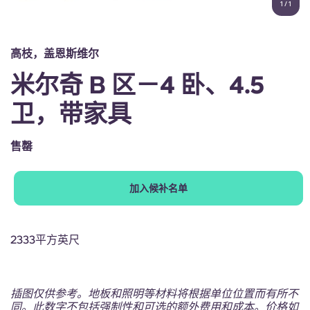
1
/
1
English (GB)
选择一个国家
立即预订
选择一个城市
English (US)
高枝，盖恩斯维尔
选择一间公寓
米尔奇 B 区－4 卧、4.5
Chinese
登录
卫，带家具
Español
售罄
Català
加入候补名单
Deutsch
Italian
2333平方英尺
French
插图仅供参考。地板和照明等材料将根据单位位置而有所不
同。此数字不包括强制性和可选的额外费用和成本。价格如