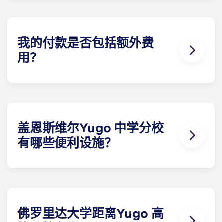
设施最齐全的带家具学生公寓。每间卧室都配有独立
的浴室，有些别墅还额外配备了半浴室。
我的付款是否包括额外费
用？
我们希望通过提供 UF 附近的学生公寓来满足您的所
有需求，因此我们为您免费提供各种便利设施。您每
月的分期付款包括高速网络、有线电视、虫害防治、
垃圾处理、草坪维护以及使用 The Retreat 的所有设
施。在佛罗里达州盖恩斯维尔，您不会找到比我们提
盖恩斯维尔Yugo 中学分校
供更多服务的其他出租公寓了。
有哪些便利设施？
Yugo Highbranch 以其在佛罗里达州盖恩斯维尔的
豪华学生公寓而闻名。在 Highbranch，我们提供最
完善的设施，包括盖恩斯维尔最宽阔的度假村式泳池
之一、舒适的住户 中心、桑拿浴室、先进的计算机实
验室、包罗万象的健身中心、日光浴床、虚拟练习场
佛罗里达大学距离Yugo 高
和学习休息室。