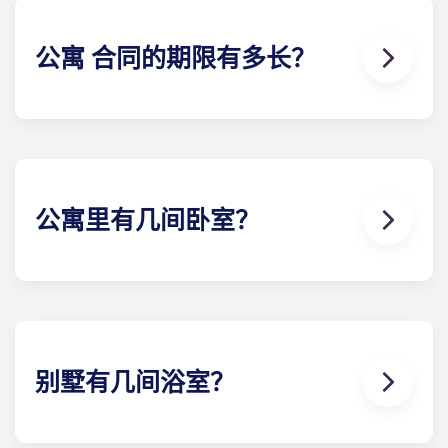
公寓 合同的期限有多长？
为了最大限度地满足客户的需求，我们提供 12 个月的
公寓 合同。我们为所有住户提供的公寓 合同期为 8 月
至 7 月下旬，从而使过渡时期尽可能顺利。我们的办
公室很乐意为您提供更多信息。
公寓里有几间卧室？
Yugo Highbranch at Gainesville 学生公寓是佛罗里
达州盖恩斯维尔最豪华的学生公寓，有 19 种不同的楼
和卧室可供选择，包括 2 卧室、3 卧室、4 卧室、5 卧
室和 6 卧室。
别墅有几间浴室？
盖恩斯维尔的Yugo Highbranch 学生公寓是该地区