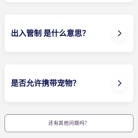
墅都配备了高速网络和有线电视，而且这些服务都包
含在您的月供中。
出入管制 是什么意思？
位于盖恩斯维尔的Yugo Highbranch 提供电子钥匙
系统，即 "出入管制"。我们向每个住户发放电子钥匙
扣，类似于酒店的做法，每个住户 都有一把个性化的
钥匙，可以进入自己的小屋和任何社区设施。该系统
可防止钥匙复制，提供使用记录，并允许任何维修钥
是否允许携带宠物？
匙仅在指定时间内使用。
可以。我们的公寓对宠物友好。
还有其他问题吗？