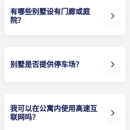
全套家具包括高品质客厅家具和卧室家具，包括床和
床垫、床头柜、书桌椅、梳妆台或床下储物柜。
有哪些别墅设有门廊或庭
院？
您在盖恩斯维尔大学附近找不到比这更好的公寓了。
无论您选择哪种别墅，您都将获得一个户外 起居区，
其形式为庭院或露台（取决于楼 计划）。有些别墅还
提供前廊。
别墅是否提供停车场？
在 Gainesville 的Yugo Highbranch，我们以先到先
得的方式提供停车位，同时也提供有顶棚的预留停车
位。 如果您选择预留的有顶停车位，则需要支付月租
费；因此，请联系当地团队 了解停车位的可用性。
我可以在公寓内使用高速互
联网吗？
没有高速网络，UF 附近的学生公寓就不完整。每栋别