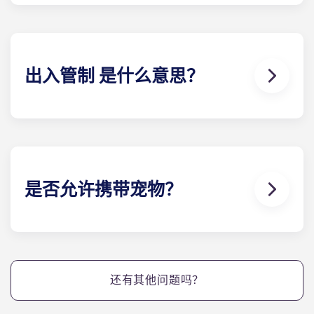
墅都配备了高速网络和有线电视，而且这些服务都包
含在您的月供中。
出入管制 是什么意思？
位于盖恩斯维尔的Yugo Highbranch 提供电子钥匙
系统，即 "出入管制"。我们向每个住户发放电子钥匙
扣，类似于酒店的做法，每个住户 都有一把个性化的
钥匙，可以进入自己的小屋和任何社区设施。该系统
可防止钥匙复制，提供使用记录，并允许任何维修钥
是否允许携带宠物？
匙仅在指定时间内使用。
可以。我们的公寓对宠物友好。
还有其他问题吗？