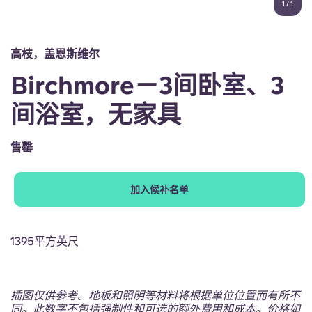
1
/
1
English (GB)
选择一个国家
立即预订
选择一个城市
English (US)
高枝，盖恩斯维尔
选择一间公寓
Birchmore－3间卧室、3
Chinese
登录
间浴室，无家具
Español
售罄
Català
加入候补名单
Deutsch
Italian
1395平方英尺
French
插图仅供参考。地板和照明等材料将根据单位位置而有所不
同。此数字不包括强制性和可选的额外费用和成本。价格如