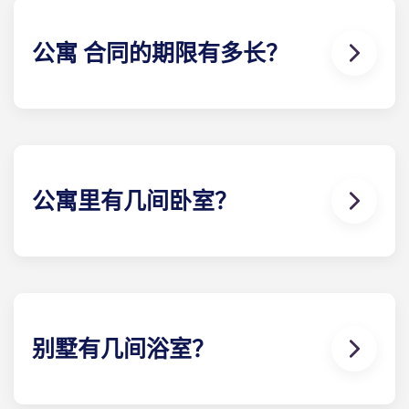
公寓 合同的期限有多长？
为了最大限度地满足客户的需求，我们提供 12 个月的
公寓 合同。我们为所有住户提供的公寓 合同期为 8 月
至 7 月下旬，从而使过渡时期尽可能顺利。我们的办
公室很乐意为您提供更多信息。
公寓里有几间卧室？
Yugo Highbranch at Gainesville 学生公寓是佛罗里
达州盖恩斯维尔最豪华的学生公寓，有 19 种不同的楼
和卧室可供选择，包括 2 卧室、3 卧室、4 卧室、5 卧
室和 6 卧室。
别墅有几间浴室？
盖恩斯维尔的Yugo Highbranch 学生公寓是该地区