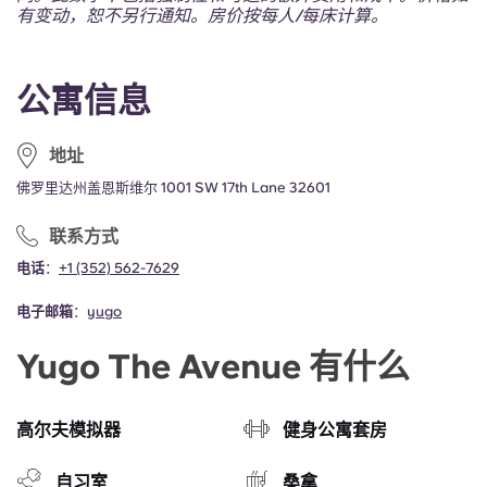
Portuguese
有变动，恕不另行通知。房价按每人/每床计算。
公寓信息
地址
佛罗里达州盖恩斯维尔 1001 SW 17th Lane 32601
联系方式
电话
：
+1 (352) 562-7629
电子邮箱
：
yugo
Yugo The Avenue 有什么
高尔夫模拟器
健身公寓套房
自习室
桑拿