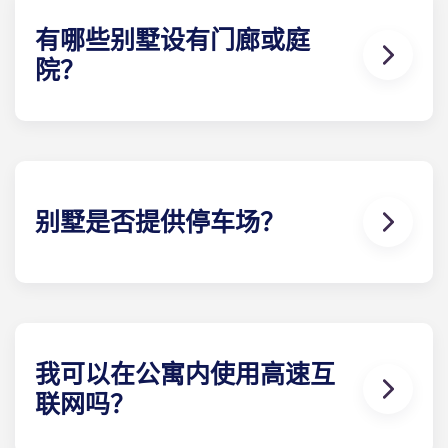
全套家具包括高品质客厅家具和卧室家具，包括床和
床垫、床头柜、书桌椅、梳妆台或床下储物柜。
有哪些别墅设有门廊或庭
院？
您在盖恩斯维尔大学附近找不到比这更好的公寓了。
无论您选择哪种别墅，您都将获得一个户外 起居区，
其形式为庭院或露台（取决于楼 计划）。有些别墅还
提供前廊。
别墅是否提供停车场？
在 Gainesville 的Yugo Highbranch，我们以先到先
得的方式提供停车位，同时也提供有顶棚的预留停车
位。 如果您选择预留的有顶停车位，则需要支付月租
费；因此，请联系当地团队 了解停车位的可用性。
我可以在公寓内使用高速互
联网吗？
没有高速网络，UF 附近的学生公寓就不完整。每栋别