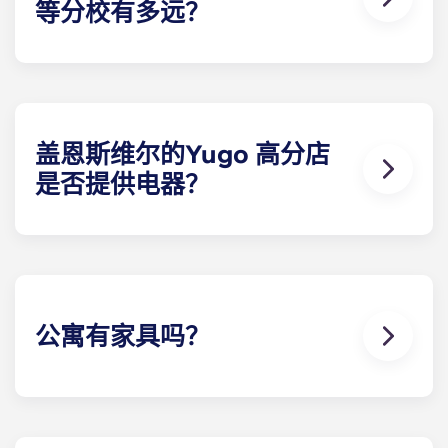
等分校有多远？
盖恩斯维尔的Yugo Highbranch 学生公寓地理位置
优越，距离大学校园仅几分钟路程。无论是开车还是
骑自行车，住户都能在 10 分钟内到达校园。没有比这
更方便的了！
盖恩斯维尔的Yugo 高分店
是否提供电器？
为方便起见，每栋学生公寓都标配了所有必要的电
器。电器包括带制冰机的冰箱、洗碗机、炉灶、微波
炉以及全尺寸洗衣机和烘干机。
公寓有家具吗？
我们希望您能在盖恩斯维尔的Yugo 高支行拥有一
切，因此我们提供带家具和不带家具的别墅选择。我
们提供的全套家具包括公共区域和每间卧室的家具。