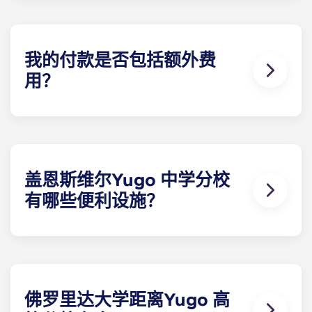
设施最齐全的带家具学生公寓。每间卧室都配有独立
的浴室，有些别墅还额外配备了半浴室。
我的付款是否包括额外费
用？
我们希望通过提供 UF 附近的学生公寓来满足您的所
有需求，因此我们为您免费提供各种便利设施。您每
月的分期付款包括高速网络、有线电视、虫害防治、
垃圾处理、草坪维护以及使用 The Retreat 的所有设
施。在佛罗里达州盖恩斯维尔，您不会找到比我们提
盖恩斯维尔Yugo 中学分校
供更多服务的其他出租公寓了。
有哪些便利设施？
Yugo Highbranch 以其在佛罗里达州盖恩斯维尔的
豪华学生公寓而闻名。在 Highbranch，我们提供最
完善的设施，包括盖恩斯维尔最宽阔的度假村式泳池
之一、舒适的住户 中心、桑拿浴室、先进的计算机实
验室、包罗万象的健身中心、日光浴床、虚拟练习场
佛罗里达大学距离Yugo 高
和学习休息室。