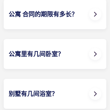
公寓 合同的期限有多长？
为了最大限度地满足客户的需求，我们提供 12 个月的
公寓 合同。我们为所有住户提供的公寓 合同期为 8 月
至 7 月下旬，从而使过渡时期尽可能顺利。我们的办
公室很乐意为您提供更多信息。
公寓里有几间卧室？
Yugo Highbranch at Gainesville 学生公寓是佛罗里
达州盖恩斯维尔最豪华的学生公寓，有 19 种不同的楼
和卧室可供选择，包括 2 卧室、3 卧室、4 卧室、5 卧
室和 6 卧室。
别墅有几间浴室？
盖恩斯维尔的Yugo Highbranch 学生公寓是该地区