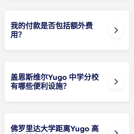
设施最齐全的带家具学生公寓。每间卧室都配有独立
的浴室，有些别墅还额外配备了半浴室。
我的付款是否包括额外费
用？
我们希望通过提供 UF 附近的学生公寓来满足您的所
有需求，因此我们为您免费提供各种便利设施。您每
月的分期付款包括高速网络、有线电视、虫害防治、
垃圾处理、草坪维护以及使用 The Retreat 的所有设
施。在佛罗里达州盖恩斯维尔，您不会找到比我们提
盖恩斯维尔Yugo 中学分校
供更多服务的其他出租公寓了。
有哪些便利设施？
Yugo Highbranch 以其在佛罗里达州盖恩斯维尔的
豪华学生公寓而闻名。在 Highbranch，我们提供最
完善的设施，包括盖恩斯维尔最宽阔的度假村式泳池
之一、舒适的住户 中心、桑拿浴室、先进的计算机实
验室、包罗万象的健身中心、日光浴床、虚拟练习场
佛罗里达大学距离Yugo 高
和学习休息室。