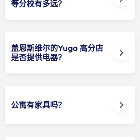
等分校有多远？
盖恩斯维尔的Yugo Highbranch 学生公寓地理位置
优越，距离大学校园仅几分钟路程。无论是开车还是
骑自行车，住户都能在 10 分钟内到达校园。没有比这
更方便的了！
盖恩斯维尔的Yugo 高分店
是否提供电器？
为方便起见，每栋学生公寓都标配了所有必要的电
器。电器包括带制冰机的冰箱、洗碗机、炉灶、微波
炉以及全尺寸洗衣机和烘干机。
公寓有家具吗？
我们希望您能在盖恩斯维尔的Yugo 高支行拥有一
切，因此我们提供带家具和不带家具的别墅选择。我
们提供的全套家具包括公共区域和每间卧室的家具。