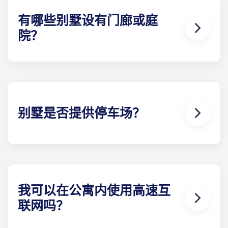
全套家具包括高品质客厅家具和卧室家具，包括床和
床垫、床头柜、书桌椅、梳妆台或床下储物柜。
有哪些别墅设有门廊或庭
院？
您在盖恩斯维尔大学附近找不到比这更好的公寓了。
无论您选择哪种别墅，您都将获得一个户外 起居区，
其形式为庭院或露台（取决于楼 计划）。有些别墅还
提供前廊。
别墅是否提供停车场？
在 Gainesville 的Yugo Highbranch，我们以先到先
得的方式提供停车位，同时也提供有顶棚的预留停车
位。 如果您选择预留的有顶停车位，则需要支付月租
费；因此，请联系当地团队 了解停车位的可用性。
我可以在公寓内使用高速互
联网吗？
没有高速网络，UF 附近的学生公寓就不完整。每栋别