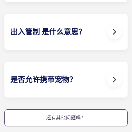
墅都配备了高速网络和有线电视，而且这些服务都包
含在您的月供中。
出入管制 是什么意思？
位于盖恩斯维尔的Yugo Highbranch 提供电子钥匙
系统，即 "出入管制"。我们向每个住户发放电子钥匙
扣，类似于酒店的做法，每个住户 都有一把个性化的
钥匙，可以进入自己的小屋和任何社区设施。该系统
可防止钥匙复制，提供使用记录，并允许任何维修钥
是否允许携带宠物？
匙仅在指定时间内使用。
可以。我们的公寓对宠物友好。
还有其他问题吗？