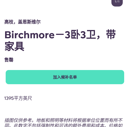
1
/
1
English (GB)
选择一个国家
立即预订
选择一个城市
English (US)
高枝，盖恩斯维尔
选择一间公寓
Birchmore－3卧3卫，带
Chinese
登录
家具
Español
售罄
Català
加入候补名单
Deutsch
Italian
1395平方英尺
French
插图仅供参考。地板和照明等材料将根据单位位置而有所不
同。此数字不包括强制性和可选的额外费用和成本。价格如