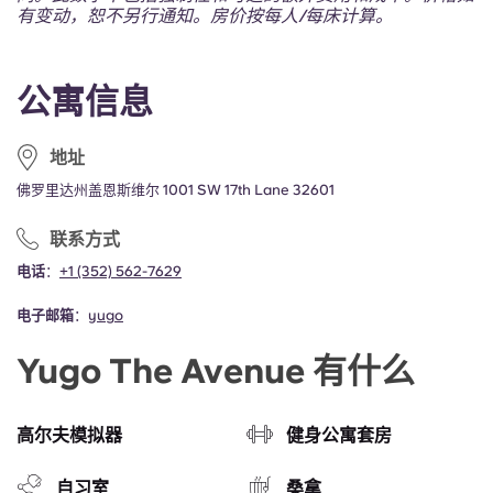
Portuguese
有变动，恕不另行通知。房价按每人/每床计算。
公寓信息
地址
佛罗里达州盖恩斯维尔 1001 SW 17th Lane 32601
联系方式
电话
：
+1 (352) 562-7629
电子邮箱
：
yugo
Yugo The Avenue 有什么
高尔夫模拟器
健身公寓套房
自习室
桑拿