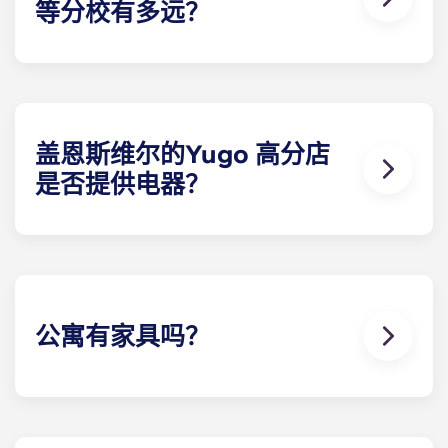
等分校有多远？
盖恩斯维尔的Yugo Highbranch 学生公寓地理位置
优越，距离大学校园仅几分钟路程。无论是开车还是
骑自行车，住户都能在 10 分钟内到达校园。没有比这
更方便的了！
盖恩斯维尔的Yugo 高分店
是否提供电器？
为方便起见，每栋学生公寓都标配了所有必要的电
器。电器包括带制冰机的冰箱、洗碗机、炉灶、微波
炉以及全尺寸洗衣机和烘干机。
公寓有家具吗？
我们希望您能在盖恩斯维尔的Yugo 高支行拥有一
切，因此我们提供带家具和不带家具的别墅选择。我
们提供的全套家具包括公共区域和每间卧室的家具。