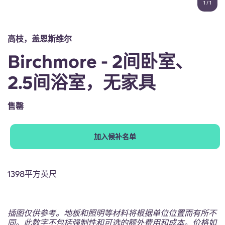
1
/
1
English (GB)
选择一个国家
立即预订
选择一个城市
English (US)
高枝，盖恩斯维尔
选择一间公寓
Birchmore - 2间卧室、
Chinese
登录
2.5间浴室，无家具
Español
售罄
Català
加入候补名单
Deutsch
Italian
1398平方英尺
French
插图仅供参考。地板和照明等材料将根据单位位置而有所不
同。此数字不包括强制性和可选的额外费用和成本。价格如