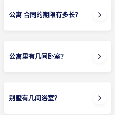
公寓 合同的期限有多长？
为了最大限度地满足客户的需求，我们提供 12 个月的
公寓 合同。我们为所有住户提供的公寓 合同期为 8 月
至 7 月下旬，从而使过渡时期尽可能顺利。我们的办
公室很乐意为您提供更多信息。
公寓里有几间卧室？
Yugo Highbranch at Gainesville 学生公寓是佛罗里
达州盖恩斯维尔最豪华的学生公寓，有 19 种不同的楼
和卧室可供选择，包括 2 卧室、3 卧室、4 卧室、5 卧
室和 6 卧室。
别墅有几间浴室？
盖恩斯维尔的Yugo Highbranch 学生公寓是该地区