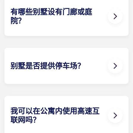
全套家具包括高品质客厅家具和卧室家具，包括床和
床垫、床头柜、书桌椅、梳妆台或床下储物柜。
有哪些别墅设有门廊或庭
院？
您在盖恩斯维尔大学附近找不到比这更好的公寓了。
无论您选择哪种别墅，您都将获得一个户外 起居区，
其形式为庭院或露台（取决于楼 计划）。有些别墅还
提供前廊。
别墅是否提供停车场？
在 Gainesville 的Yugo Highbranch，我们以先到先
得的方式提供停车位，同时也提供有顶棚的预留停车
位。 如果您选择预留的有顶停车位，则需要支付月租
费；因此，请联系当地团队 了解停车位的可用性。
我可以在公寓内使用高速互
联网吗？
没有高速网络，UF 附近的学生公寓就不完整。每栋别