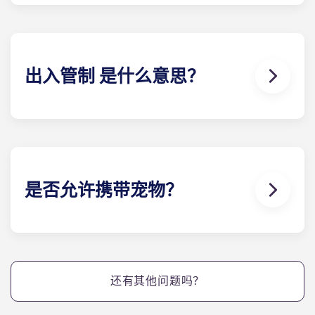
墅都配备了高速网络和有线电视，而且这些服务都包
含在您的月供中。
出入管制 是什么意思？
位于盖恩斯维尔的Yugo Highbranch 提供电子钥匙
系统，即 "出入管制"。我们向每个住户发放电子钥匙
扣，类似于酒店的做法，每个住户 都有一把个性化的
钥匙，可以进入自己的小屋和任何社区设施。该系统
可防止钥匙复制，提供使用记录，并允许任何维修钥
是否允许携带宠物？
匙仅在指定时间内使用。
可以。我们的公寓对宠物友好。
还有其他问题吗？