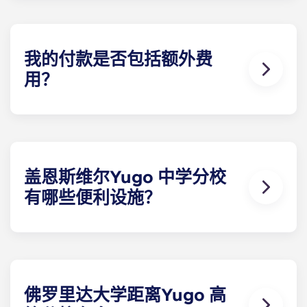
设施最齐全的带家具学生公寓。每间卧室都配有独立
的浴室，有些别墅还额外配备了半浴室。
我的付款是否包括额外费
用？
我们希望通过提供 UF 附近的学生公寓来满足您的所
有需求，因此我们为您免费提供各种便利设施。您每
月的分期付款包括高速网络、有线电视、虫害防治、
垃圾处理、草坪维护以及使用 The Retreat 的所有设
施。在佛罗里达州盖恩斯维尔，您不会找到比我们提
盖恩斯维尔Yugo 中学分校
供更多服务的其他出租公寓了。
有哪些便利设施？
Yugo Highbranch 以其在佛罗里达州盖恩斯维尔的
豪华学生公寓而闻名。在 Highbranch，我们提供最
完善的设施，包括盖恩斯维尔最宽阔的度假村式泳池
之一、舒适的住户 中心、桑拿浴室、先进的计算机实
验室、包罗万象的健身中心、日光浴床、虚拟练习场
佛罗里达大学距离Yugo 高
和学习休息室。