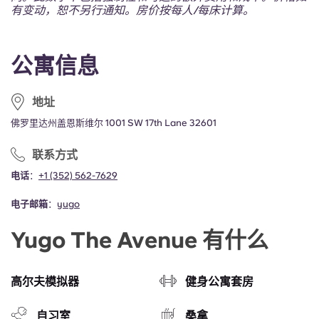
Portuguese
有变动，恕不另行通知。房价按每人/每床计算。
公寓信息
地址
佛罗里达州盖恩斯维尔 1001 SW 17th Lane 32601
联系方式
电话
：
+1 (352) 562-7629
电子邮箱
：
yugo
Yugo The Avenue 有什么
高尔夫模拟器
健身公寓套房
自习室
桑拿