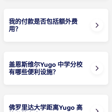
设施最齐全的带家具学生公寓。每间卧室都配有独立
的浴室，有些别墅还额外配备了半浴室。
我的付款是否包括额外费
用？
我们希望通过提供 UF 附近的学生公寓来满足您的所
有需求，因此我们为您免费提供各种便利设施。您每
月的分期付款包括高速网络、有线电视、虫害防治、
垃圾处理、草坪维护以及使用 The Retreat 的所有设
施。在佛罗里达州盖恩斯维尔，您不会找到比我们提
盖恩斯维尔Yugo 中学分校
供更多服务的其他出租公寓了。
有哪些便利设施？
Yugo Highbranch 以其在佛罗里达州盖恩斯维尔的
豪华学生公寓而闻名。在 Highbranch，我们提供最
完善的设施，包括盖恩斯维尔最宽阔的度假村式泳池
之一、舒适的住户 中心、桑拿浴室、先进的计算机实
验室、包罗万象的健身中心、日光浴床、虚拟练习场
佛罗里达大学距离Yugo 高
和学习休息室。