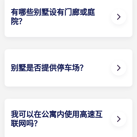
全套家具包括高品质客厅家具和卧室家具，包括床和
床垫、床头柜、书桌椅、梳妆台或床下储物柜。
有哪些别墅设有门廊或庭
院？
您在盖恩斯维尔大学附近找不到比这更好的公寓了。
无论您选择哪种别墅，您都将获得一个户外 起居区，
其形式为庭院或露台（取决于楼 计划）。有些别墅还
提供前廊。
别墅是否提供停车场？
在 Gainesville 的Yugo Highbranch，我们以先到先
得的方式提供停车位，同时也提供有顶棚的预留停车
位。 如果您选择预留的有顶停车位，则需要支付月租
费；因此，请联系当地团队 了解停车位的可用性。
我可以在公寓内使用高速互
联网吗？
没有高速网络，UF 附近的学生公寓就不完整。每栋别