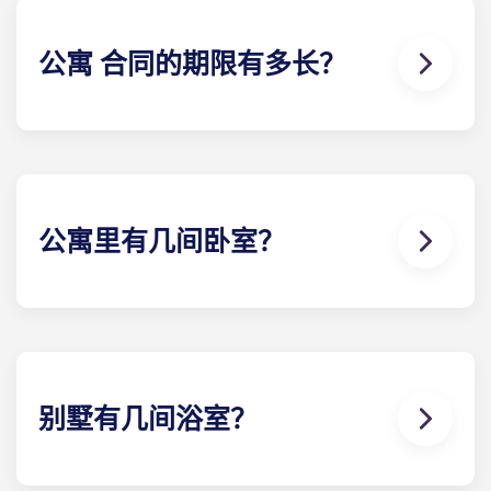
公寓 合同的期限有多长？
为了最大限度地满足客户的需求，我们提供 12 个月的
公寓 合同。我们为所有住户提供的公寓 合同期为 8 月
至 7 月下旬，从而使过渡时期尽可能顺利。我们的办
公室很乐意为您提供更多信息。
公寓里有几间卧室？
Yugo Highbranch at Gainesville 学生公寓是佛罗里
达州盖恩斯维尔最豪华的学生公寓，有 19 种不同的楼
和卧室可供选择，包括 2 卧室、3 卧室、4 卧室、5 卧
室和 6 卧室。
别墅有几间浴室？
盖恩斯维尔的Yugo Highbranch 学生公寓是该地区