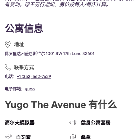
Portuguese
有变动，恕不另行通知。房价按每人/每床计算。
公寓信息
地址
佛罗里达州盖恩斯维尔 1001 SW 17th Lane 32601
联系方式
电话
：
+1 (352) 562-7629
电子邮箱
：
yugo
Yugo The Avenue 有什么
高尔夫模拟器
健身公寓套房
自习室
桑拿