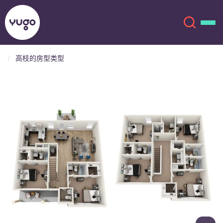
高枝的房型类型
关于我们
English (GB)
English (US)
地点
Chinese
Español
更多
Català
Deutsch
Italian
French
账户
语言
Portuguese