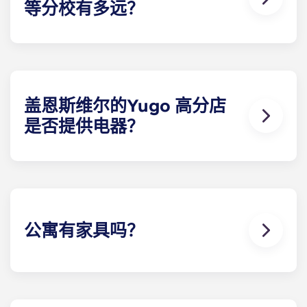
等分校有多远？
盖恩斯维尔的Yugo Highbranch 学生公寓地理位置
优越，距离大学校园仅几分钟路程。无论是开车还是
骑自行车，住户都能在 10 分钟内到达校园。没有比这
更方便的了！
盖恩斯维尔的Yugo 高分店
是否提供电器？
为方便起见，每栋学生公寓都标配了所有必要的电
器。电器包括带制冰机的冰箱、洗碗机、炉灶、微波
炉以及全尺寸洗衣机和烘干机。
公寓有家具吗？
我们希望您能在盖恩斯维尔的Yugo 高支行拥有一
切，因此我们提供带家具和不带家具的别墅选择。我
们提供的全套家具包括公共区域和每间卧室的家具。