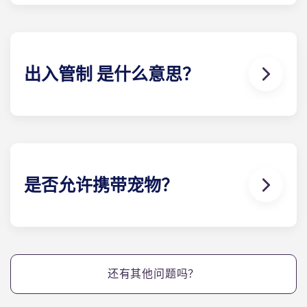
墅都配备了高速网络和有线电视，而且这些服务都包
含在您的月供中。
出入管制 是什么意思？
位于盖恩斯维尔的Yugo Highbranch 提供电子钥匙
系统，即 "出入管制"。我们向每个住户发放电子钥匙
扣，类似于酒店的做法，每个住户 都有一把个性化的
钥匙，可以进入自己的小屋和任何社区设施。该系统
可防止钥匙复制，提供使用记录，并允许任何维修钥
是否允许携带宠物？
匙仅在指定时间内使用。
可以。我们的公寓对宠物友好。
还有其他问题吗？