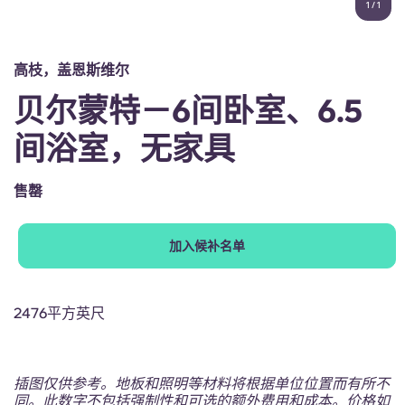
1
/
1
English (GB)
选择一个国家
立即预订
选择一个城市
English (US)
高枝，盖恩斯维尔
选择一间公寓
贝尔蒙特－6间卧室、6.5
Chinese
登录
间浴室，无家具
Español
售罄
Català
加入候补名单
Deutsch
Italian
2476平方英尺
French
插图仅供参考。地板和照明等材料将根据单位位置而有所不
同。此数字不包括强制性和可选的额外费用和成本。价格如