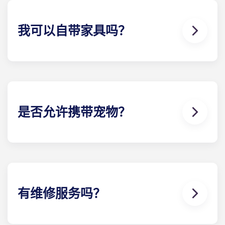
同负责（如客厅、厨房等）。我们的定期租赁协议结
构是一种从指定日期开始到指定日期结束的租赁协
我可以自带家具吗？
议，只需支付一次费用。这笔费用分 12 期支付，非常
方便。
我们的大多数公寓都配备家具，但具体配置可能有所
不同。通常，卧室里会配备床垫、床架、床头柜和书
桌。大多数公寓还配有基本客厅家具，例如沙发、椅
子和茶几。入住前请致电我们了解详情！
是否允许携带宠物？
是的，我们欢迎宠物入住！如果您计划带宠物前来，
请联系我们的办公室。
有维修服务吗？
非紧急维修请求可随时通过您的Yugo学生帐户提交，