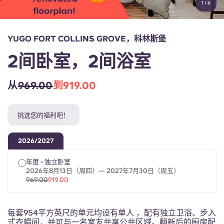
1
/
6
English (GB)
选择一个国家
立即预订
选择一个城市
English (US)
YUGO FORT COLLINS GROVE，科林斯堡
选择一间公寓
2间卧室，2间浴室
Chinese
登录
从
969.00
到919.00
Español
挑选您的福利吧！
Català
2026/2027
Deutsch
年度 - 独立卧室
2026年8月13日（周四）— 2027年7月30日（周五）
Italian
969.00
919.00
French
每套954平方英尺的单元均设有单人 ，配有独立卫浴、步入
式衣帽间，并可与一名室友共享公共区域。翻新后的厨房配