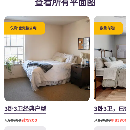
查看所有平面图
仅剩1套完整公寓！
数量有限！
3卧3卫经典户型
3卧3卫，已
从
809.00
到759.00
从
889.00
到839.00