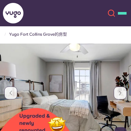
Yugo Fort Collins Grove的房型
关于我们
English (GB)
English (US)
地点
Chinese
Español
更多
Català
Deutsch
Italian
French
账户
语言
Portuguese