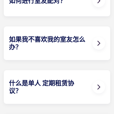
如何进行室友配对？
我们将尽力为您匹配符合您需求的室友。室友配对表
是申请流程的一部分。填写完表格后，租赁专家将审
核您的回复，并根据您选择的资料为您配对最合适的
室友。我们的社交媒体也是与潜在室友联系的好方
法！
如果我不喜欢我的室友怎么
办？
​如果您签订的是单人 租赁合同，我们确实可以协助您
寻找室友。但我们无法保证所有偏好都能得到满足。
如果确实发生冲突，请联系当地团队 我们将协助探索
可能的解决方案。不过，对于因潜在或已选定的室友
之间发生的纠纷而引起、与之相关或由此产生的任何
什么是单人 定期租赁协
性质的索赔、损害或诉讼，我们概不承担任何责任。
议？
单人 租赁协议意味着家长和学生都可以放心。单人 租
约意味着您只对学生的空间负责，而不是像一般的联
合租约那样对整个公寓负责。公共区域由所有室友共