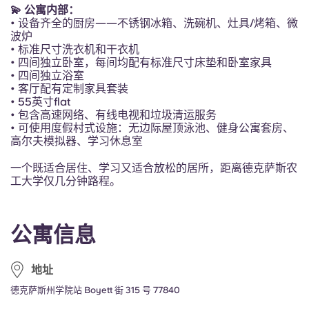
Portuguese
💫 公寓内部：
• 设备齐全的厨房——不锈钢冰箱、洗碗机、灶具/烤箱、微
波炉
• 标准尺寸洗衣机和干衣机
• 四间独立卧室，每间均配有标准尺寸床垫和卧室家具
• 四间独立浴室
• 客厅配有定制家具套装
• 55英寸flat
• 包含高速网络、有线电视和垃圾清运服务
• 可使用度假村式设施：无边际屋顶泳池、健身公寓套房、
高尔夫模拟器、学习休息室
一个既适合居住、学习又适合放松的居所，距离德克萨斯农
工大学仅几分钟路程。
公寓信息
地址
德克萨斯州学院站 Boyett 街 315 号 77840