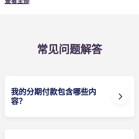
查看全部
常见问题解答
我的分期付款包含哪些内
容？
每月分期付款包含高速网络、有线电视、定制家具套
装、一台55英寸ROKUflat电视、垃圾清运服务，以
及使用我们物业各项设施的权限。