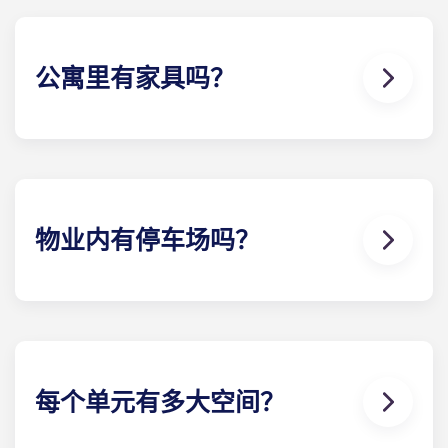
寸洗衣机和烘干机！
公寓里有家具吗？
Apex 的每栋学生公寓均配备全套家具！您的公寓将配
备客厅和卧室家具，包括一张标准尺寸的床垫。
物业内有停车场吗？
住户可在我们的停车场 车库预订车位（数量有限，售
完即止），以便在需要时随时轻松可靠地停车。
每个单元有多大空间？