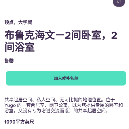
1
/
1
English (GB)
选择一个国家
立即预订
选择一个城市
English (US)
顶点，大学城
选择一间公寓
布鲁克海文－2间卧室，2
Chinese
登录
间浴室
Español
售罄
Català
加入候补名单
Deutsch
Italian
共享起居空间、私人空间、无可比拟的地理位置。位于
Yugo 的一套两居室、两卫公寓，既为您提供专属的卧室和
浴室，又设有专为增进交流而设计的共享起居空间。
French
1090平方英尺