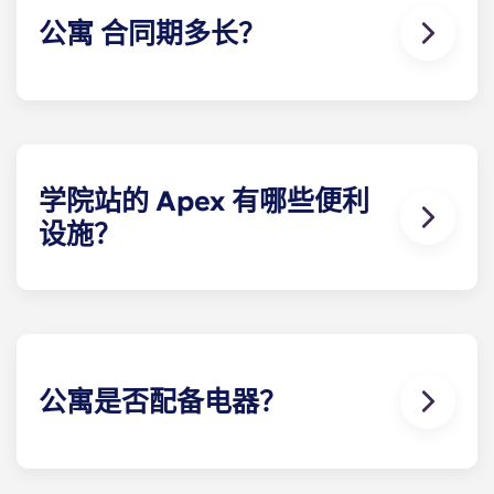
公寓 合同期多长？
住房合同包括 12 个月的等额分期付款，从 8 月开始，
到 7 月结束。
学院站的 Apex 有哪些便利
设施？
Apex 提供种类繁多的水疗级物业设施，包括带日光浴
平台的无边际度假风格屋顶泳池；配备有氧公寓套房
力量训练室的现代化健身中心；PGA 级高尔夫模拟
器；游戏室；免费日光浴服务；户外 休息区；配有吊
床和火坑的庭院；户外 ；配备私人学习休息区的计算
公寓是否配备电器？
机实验室；车库停车位；以及现场维护和管理服务。
有！我们学院站的每栋学生公寓都配有全套标准不锈
钢家电，包括冰箱、洗碗机、烤箱、微波炉以及全尺