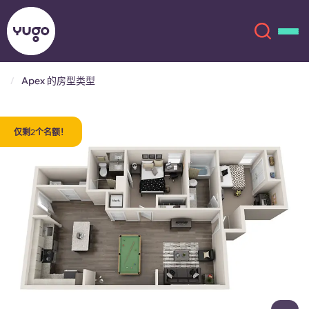
Apex 的房型类型
关于我们
English (GB)
仅剩2个名额！
English (US)
地点
Chinese
Español
更多
Català
Deutsch
Italian
French
账户
语言
Portuguese