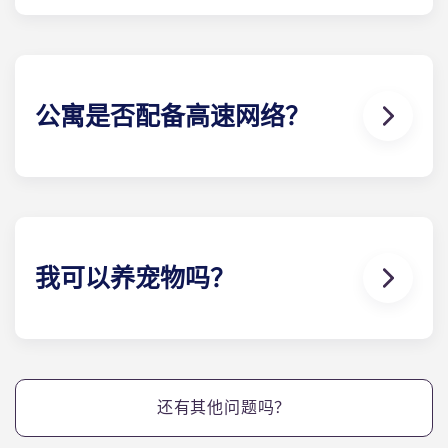
我们所有的楼 计划都拥有宽敞的私人卧室和开放式公
共房间。公寓的具体面积因所选 "楼 "计划而异。
公寓是否配备高速网络？
是的，公寓配备了高速无线网络，每个单元还配有有
线电视。
我可以养宠物吗？
是的，我们的公寓允许饲养宠物。请注意，可能存在
犬种限制及相关费用。如需了解更多信息，请联系公
寓 。
还有其他问题吗？