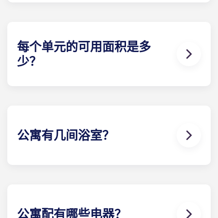
殊方案，请致电我们，或亲自来访！
每个单元的可用面积是多
少？
Yugo 确保每间公寓都能为每位学生提供充足的储物
空间和私密空间。不过，具体尺寸将取决于您选择的
户型及卧室数量。
公寓有几间浴室？
单元内卧室的数量取决于房型。我们提供从一间卧室
到最多四间卧室的楼 。
公寓配有哪些电器？