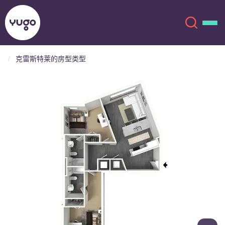
克雷斯特莱的房型类型
关于我们
English (GB)
English (US)
地点
Chinese
Español
更多
Català
Deutsch
Italian
French
账户
语言
Portuguese