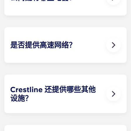
我们的夏洛茨维尔公寓配备了烹饪美食所需的所有电
器，包括冰箱、洗碗机、微波炉和烤箱。所有单元还
配有洗衣机和烘干机。
是否提供高速网络？
大学生使用互联网进行各种活动，包括观看流媒体节
目和电影、研究论文、在社交媒体上发帖以及了解最
新的新闻报道。因此，我们为每间公寓提供高速网
络。
Crestline 还提供哪些其他
设施？
夏洛茨维尔靠近弗吉尼亚大学的这些公寓提供了一长
串的功能，让您在弗吉尼亚大学的学习生活圆满成
功。您可以在公寓内的零售店购买生活必需品，在泳
池边放松身心，参加瑜伽课程增强身体柔韧性，或者