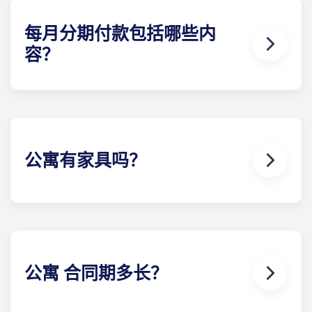
每月分期付款包括哪些内
容？
为了您的方便，分期付款包括高速网络、有线电视、
水电费、时尚家具、flat、虫害防治以及使用我们的豪
华设施。
公寓有家具吗？
当您搬进夏洛茨维尔Yugo ，这里已为您备好家具。
卧室里通常配备一张床、一张带椅子的书桌和一个床
头柜。客厅和厨房则配备沙发、茶几、电视以及不锈
钢家电。
公寓 合同期多长？
在Crestline，您通常可以租住关于我们 如果您需要特