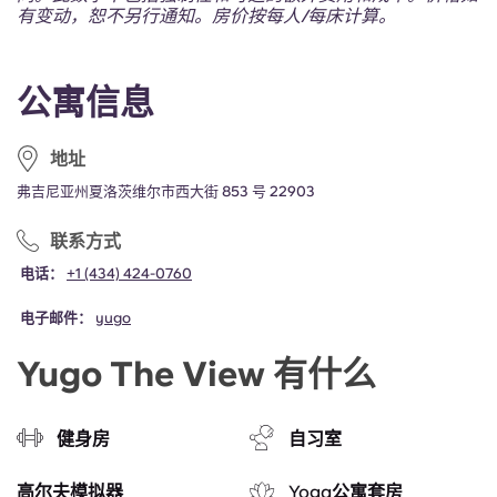
Portuguese
有变动，恕不另行通知。房价按每人/每床计算。
公寓信息
地址
弗吉尼亚州夏洛茨维尔市西大街 853 号 22903
联系方式
电话：
+1 (434) 424-0760
电子邮件：
yugo
Yugo The View 有什么
健身房
自习室
高尔夫模拟器
Yoga公寓套房