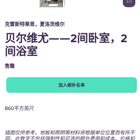
1
/
1
English (GB)
选择一个国家
立即预订
选择一个城市
English (US)
克雷斯特莱恩，夏洛茨维尔
选择一间公寓
贝尔维尤——2间卧室，2
Chinese
登录
间浴室
Español
售罄
Català
加入候补名单
Deutsch
Italian
860平方英尺
French
插图仅供参考。地板和照明等材料将根据单位位置而有所不
同。此数字不包括强制性和可选的额外费用和成本。价格如