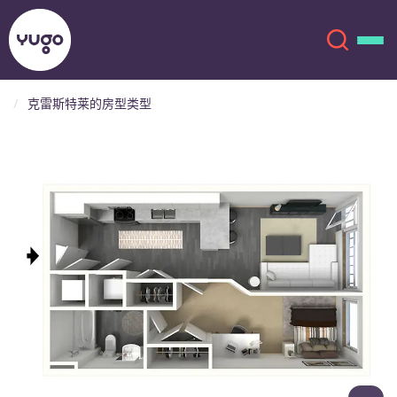
克雷斯特莱的房型类型
关于我们
English (GB)
English (US)
地点
Chinese
Español
更多
Català
Deutsch
Italian
French
账户
语言
Portuguese