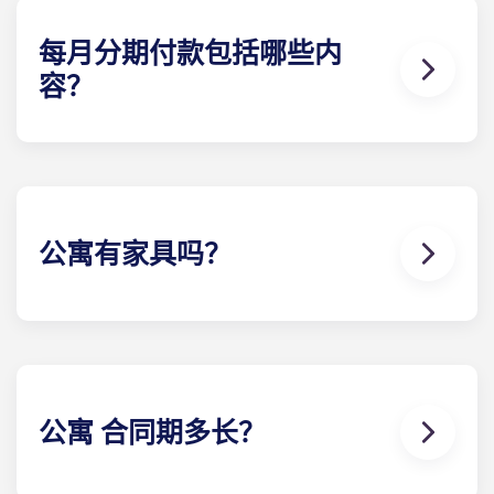
每月分期付款包括哪些内
容？
为了您的方便，分期付款包括高速网络、有线电视、
水电费、时尚家具、flat、虫害防治以及使用我们的豪
华设施。
公寓有家具吗？
当您搬进夏洛茨维尔Yugo ，这里已为您备好家具。
卧室里通常配备一张床、一张带椅子的书桌和一个床
头柜。客厅和厨房则配备沙发、茶几、电视以及不锈
钢家电。
公寓 合同期多长？
在Crestline，您通常可以租住关于我们 如果您需要特