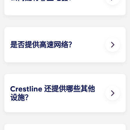
我们的夏洛茨维尔公寓配备了烹饪美食所需的所有电
器，包括冰箱、洗碗机、微波炉和烤箱。所有单元还
配有洗衣机和烘干机。
是否提供高速网络？
大学生使用互联网进行各种活动，包括观看流媒体节
目和电影、研究论文、在社交媒体上发帖以及了解最
新的新闻报道。因此，我们为每间公寓提供高速网
络。
Crestline 还提供哪些其他
设施？
夏洛茨维尔靠近弗吉尼亚大学的这些公寓提供了一长
串的功能，让您在弗吉尼亚大学的学习生活圆满成
功。您可以在公寓内的零售店购买生活必需品，在泳
池边放松身心，参加瑜伽课程增强身体柔韧性，或者