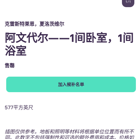
1
/
1
English (GB)
选择一个国家
立即预订
选择一个城市
English (US)
克雷斯特莱恩，夏洛茨维尔
选择一间公寓
阿文代尔——1间卧室，1间
Chinese
登录
浴室
Español
售罄
Català
加入候补名单
Deutsch
Italian
577平方英尺
French
插图仅供参考。地板和照明等材料将根据单位位置而有所不
同。此数字不包括强制性和可选的额外费用和成本。价格如