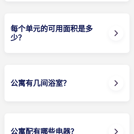
殊方案，请致电我们，或亲自来访！
每个单元的可用面积是多
少？
Yugo 确保每间公寓都能为每位学生提供充足的储物
空间和私密空间。不过，具体尺寸将取决于您选择的
户型及卧室数量。
公寓有几间浴室？
单元内卧室的数量取决于房型。我们提供从一间卧室
到最多四间卧室的楼 。
公寓配有哪些电器？