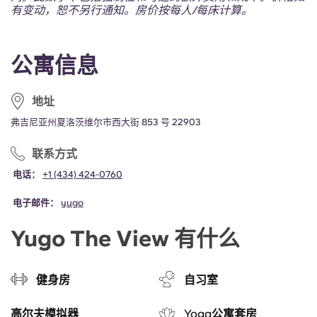
Portuguese
有变动，恕不另行通知。房价按每人/每床计算。
公寓信息
地址
弗吉尼亚州夏洛茨维尔市西大街 853 号 22903
联系方式
电话：
+1 (434) 424-0760
电子邮件：
yugo
Yugo The View 有什么
健身房
自习室
高尔夫模拟器
Yoga公寓套房