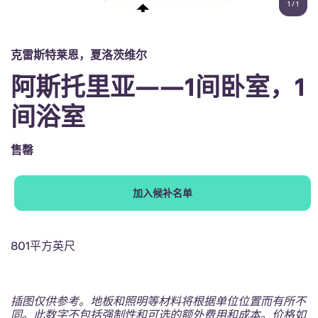
1
/
1
English (GB)
选择一个国家
立即预订
选择一个城市
English (US)
克雷斯特莱恩，夏洛茨维尔
选择一间公寓
阿斯托里亚——1间卧室，1
Chinese
登录
间浴室
Español
售罄
Català
加入候补名单
Deutsch
Italian
801平方英尺
French
插图仅供参考。地板和照明等材料将根据单位位置而有所不
同。此数字不包括强制性和可选的额外费用和成本。价格如