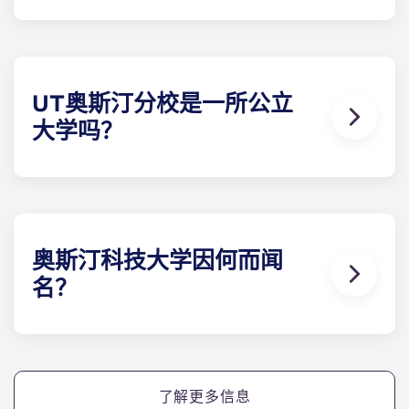
UT奥斯汀分校的主校区占地431英亩，有150多座建
筑，而位于奥斯汀北部的J. J. Pickle研究校区占地475
英亩。尽管面积很大，但主校区仍然非常适合步行，
您可以在 15 分钟左右的时间内从一侧到达另一侧。
UT奥斯汀分校是一所公立
大学吗？
德克萨斯大学奥斯汀分校是美国顶尖的公立研究型大
学之一，也是德克萨斯大学系统的旗舰院校。作为一
所公立大学，它直接接受得克萨斯州政府的拨款，并
为得克萨斯州居民提供一系列世界领先课程的州内学
费。
奥斯汀科技大学因何而闻
名？
UT奥斯汀分校在商业、工程和通信等多个学科领域大
放异彩。它是计算机科学领域的主要先驱，在机器学
习和人工智能方面的研究享有盛誉，同时它还拥有强
大的体育传统，长角牛队曾多次获得全国冠军。
了解更多信息