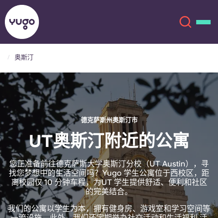
奥斯汀
关于我们
English (GB)
English (US)
地点
德克萨斯州奥斯汀市
Chinese
Español
更多
UT奥斯汀附近的公寓
Català
Deutsch
您正准备前往德克萨斯大学奥斯汀分校（UT Austin），寻
找您梦想中的生活空间吗？Yugo 学生公寓位于西校区，距
离校园仅 10 分钟车程，为UT 学生提供舒适、便利和社区
Italian
French
的完美结合。
账户
语言
我们的公寓以学生为本，拥有健身房、游戏室和学习空间等
Portuguese
一流设施。此外，我们还定期举办社交活动和生活福利 活