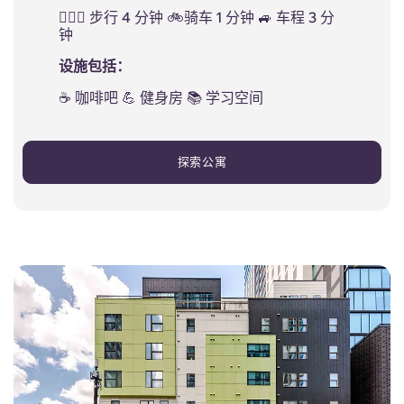
🚶🏻‍♂️ 步行 4 分钟 🚲骑车 1 分钟 🚙 车程 3 分
钟
设施包括：
☕ 咖啡吧 💪 健身房 📚 学习空间
探索公寓