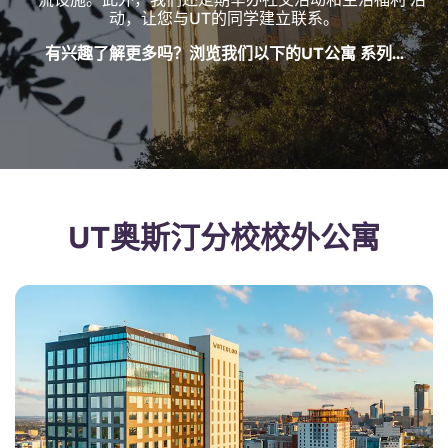
English (GB)
选择一个国家
动，让您与UT的同学建立联系。
立即预订
选择一个城市
有兴趣了解更多吗？浏览我们以下的UT公寓 系列...
English (US)
选择一间公寓
Chinese
登录
Español
UT奥斯汀分校校外公寓
Català
Deutsch
Italian
French