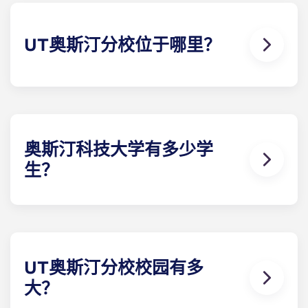
UT奥斯汀分校位于哪里？
UT奥斯汀分校的主校区位于奥斯汀市中心，距离主城
区北部约一英里（或步行20分钟）。该大学还有一个
专门的研究校区（J. J. Pickle Research Campus）关
于我们 位于奥斯汀北伯内特区主校区以北 9 英里处。
奥斯汀科技大学有多少学
生？
UT奥斯汀分校约有52,000名学生，是美国注册人数
最多的公立大学之一。本科生占学生总数的 80%，同
时还有一个相当大的国际社区，来自美国以外的学生
约占学生总数的 10%。
UT奥斯汀分校校园有多
大？