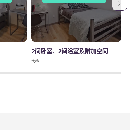
2间卧室、2间浴室及附加空间
售罄
售