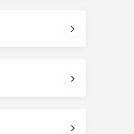
相关或由此产生的任何性质的索赔、损
般的联合租约那样对整个公寓负责。公共
定日期结束的租赁协议，只需支付一次
和书桌。大多数公寓还配有基本客厅家