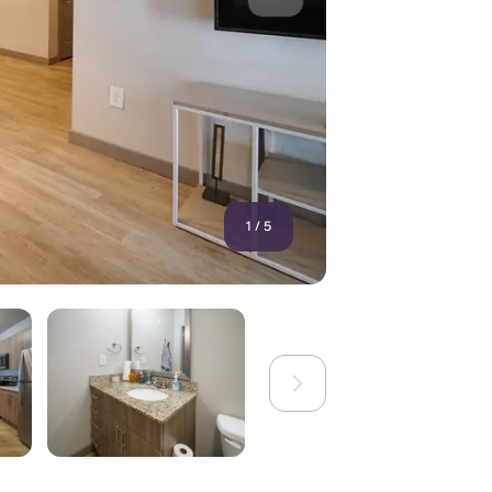
1
/
5