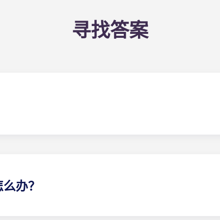
寻找答案
友。室友配对表是申请流程的一部分。填写完表格后，租赁专家
媒体也是与潜在室友联系的好方法！
怎么办？
们确实可以协助您寻找室友。但我们无法保证所有偏好都能得到满