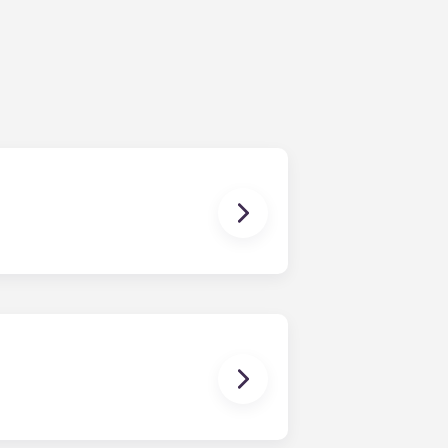
将审核您的回复，并根据您选择的资料
足。如果确实发生冲突，请联系当地团