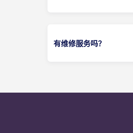
是的，我们欢迎宠物入住！如果您计
有维修服务吗？
非紧急维修请求可随时通过您的Yug
公室电话：可获得 24 小时紧急维
言。我们的明确目标是在 24 小时内