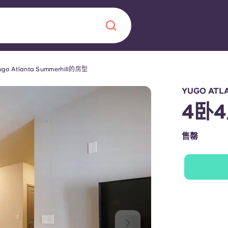
ugo Atlanta Summerhill的房型
Chinese
Español
Català
YUGO AT
4卧4
售罄
关于我们
常见问题解答
，点燃雄心壮志，缔造难
博客