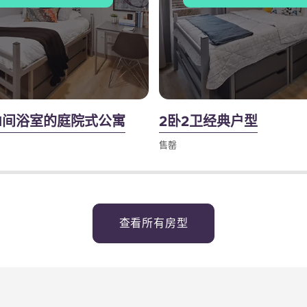
1间浴室的庭院式公寓
2卧2卫经典户型
售罄
查看所有房型