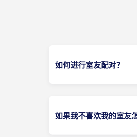
如何进行室友配对？
我们将尽力为您匹配符合您需求的室
为您配对最合适的室友。我们的社交
如果我不喜欢我的室友
​如果您签订的是单人 租赁合同，我