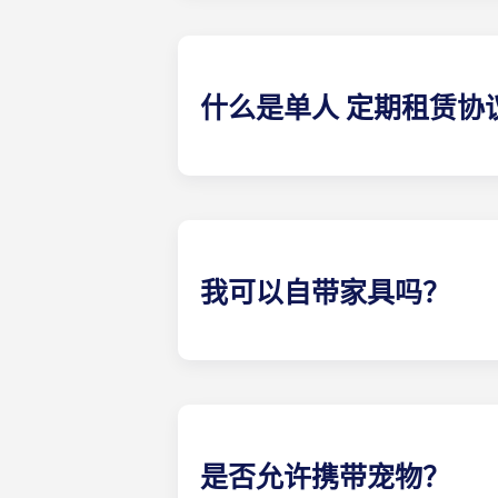
队 我们将协助探索可能的解决方案
害或诉讼，我们概不承担任何责任。
什么是单人 定期租赁协
单人 租赁协议意味着家长和学生都可
区域由所有室友共同负责（如客厅、
费用。这笔费用分 12 期支付，非常方
我可以自带家具吗？
我们的大多数公寓都配备家具，但具
具，例如沙发、椅子和茶几。入住前
是否允许携带宠物？