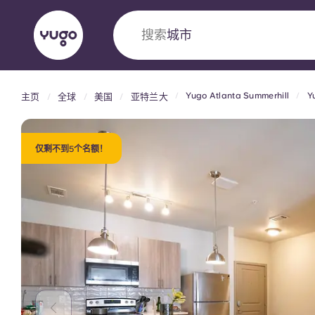
搜索
国家
Yugo Atlanta Summerhill
Y
主页
全球
美国
亚特兰大
English (GB)
English (US)
关于我们
地点
更多
Portuguese
仅剩不到5个名额！
Yugo VCARB：引领公寓新时代
Yugo与VCARB的开创性合作，激发创新精神
忘的学子时光。