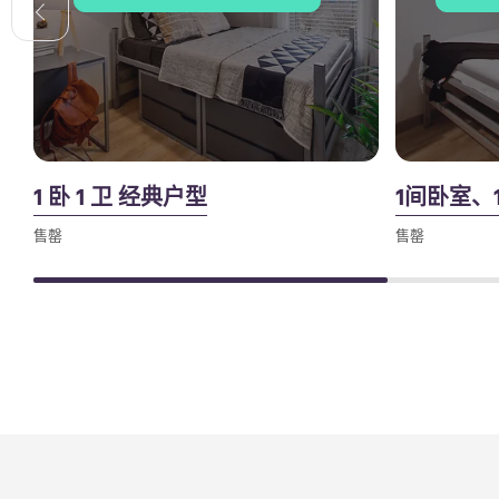
1 卧 1 卫 经典户型
1间卧室、
售罄
售罄