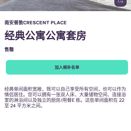
1
/
6
English (GB)
选择一个国家
立即预订
选择一个城市
English (US)
南安普敦CRESCENT PLACE
选择一间公寓
经典公寓公寓套房
Chinese
登录
售罄
Español
加入候补名单
Català
Deutsch
经典单间面积宽敞，既可以自己享受所有空间，也可以作为
情侣居住。您可以拥有一张双人床、大量储物空间、连接浴
室的淋浴间以及独立的厨房/用餐E 栋。这些单间面积在 22
Italian
至 24 平方米之间。
French