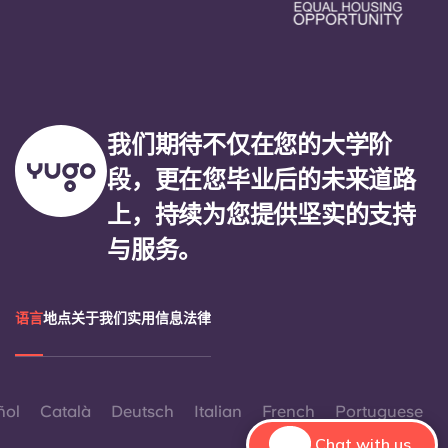
我们期待不仅在您的大学阶
段，更在您毕业后的未来道路
上，持续为您提供坚实的支持
与服务。
语言
地点
关于我们
实用信息
法律
ñol
Català
Deutsch
Italian
French
Portuguese
Chat with us.