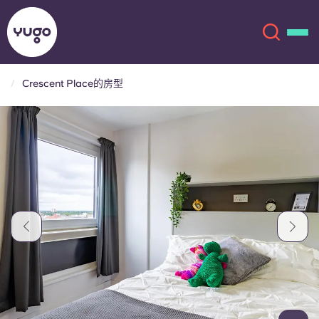
Crescent Place的房型
关于我们
English (GB)
English (US)
地点
Chinese
Español
更多
Català
Deutsch
Italian
French
账户
语言
Portuguese