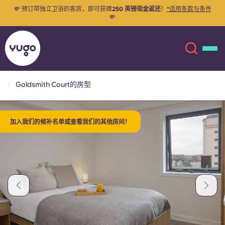
💸 预订带独立卫浴的客房，即可获赠
250 英镑现金返还
！
*适用条款与条件
💸
Goldsmith Court的房型
关于我们
English (GB)
加入我们的候补名单或查看我们的其他房间！
English (US)
地点
Chinese
Español
更多
Català
Deutsch
Italian
French