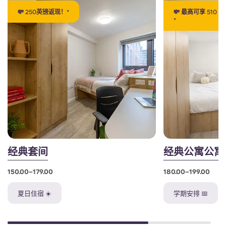
💸 250英镑返现！*
💸 最高可享 510
*
经典套间
经典公寓公寓
150.00–179.00
180.00–199.00
夏日住宿 ☀️
学期安排 📅