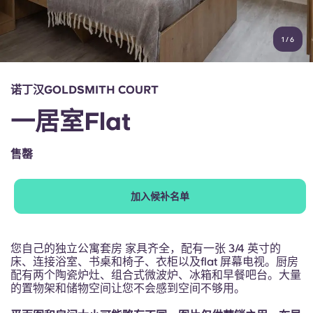
账户
语言
Portuguese
1
/
6
English (GB)
选择一个国家
立即预订
选择一个城市
English (US)
诺丁汉GOLDSMITH COURT
选择一间公寓
一居室Flat
Chinese
登录
售罄
Español
加入候补名单
Català
Deutsch
您自己的独立公寓套房 家具齐全，配有一张 3/4 英寸的
床、连接浴室、书桌和椅子、衣柜以及flat 屏幕电视。厨房
配有两个陶瓷炉灶、组合式微波炉、冰箱和早餐吧台。大量
Italian
的置物架和储物空间让您不会感到空间不够用。