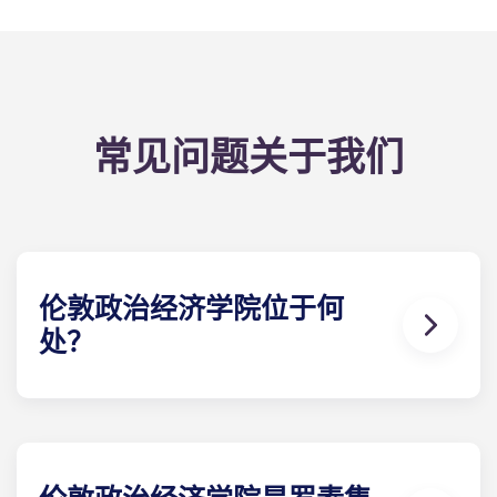
常见问题关于我们
伦敦政治经济学院位于何
处？
伦敦政治经济学院仅由一个紧凑的校园组成
位于
伦敦
市中心，坐落于滑铁卢桥北侧，毗邻霍尔本和考文特
花园。校园周边多条地铁线路交汇，交通网络覆盖全
城。