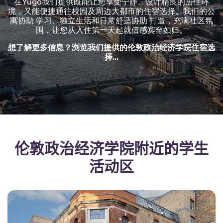
在Yugo我们提供既能让您享受宁静、设计精良的居住环
English (GB)
选择一个国家
境，又能便捷通往校园及周边大都市的住宿选择。我们的公
立即预订
寓协助 学习、独立生活和日常舒适协助 打造，充满社区氛
选择一个城市
围，让您从入住第一天起就倍感宾至如归。
English (US)
选择一间公寓
想了解更多信息？浏览我们提供的伦敦政治经济学院住宿选
择...
Chinese
登录
Español
Català
伦敦政治经济学院附近的学生
Deutsch
活动区
Italian
French