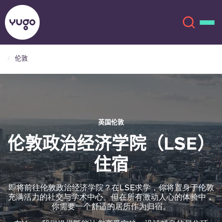
伦敦
关于我们
English (GB)
English (US)
地点
英国伦敦
Chinese
Español
更多
伦敦政治经济学院（LSE）
住宿
Català
Deutsch
Italian
French
即将前往伦敦政治经济学院？在LSE求学，你将置身于伦敦
充满活力的社交与学术中心。但在所有激动人心的体验中，
账户
语言
你需要一个舒适的居所作为归宿。
Portuguese