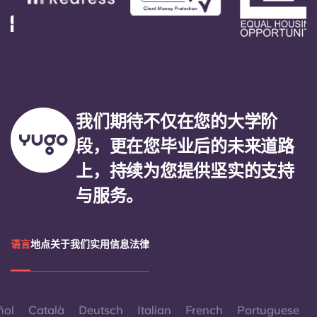
我们期待不仅在您的大学阶
段，更在您毕业后的未来道路
上，持续为您提供坚实的支持
与服务。
语言
地点
关于我们
实用信息
法律
ñol
Català
Deutsch
Italian
French
Portuguese