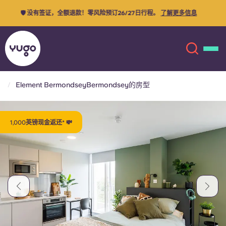
⚡ 名额有限－预订26/27日行程，即可领取1000英镑现金返还！使用优惠
码：
ELEMENT1000
条件和条款
Element BermondseyBermondsey的房型
关于我们
English (GB)
1,000英镑现金返还* 💸
English (US)
地点
Chinese
Español
更多
Català
Deutsch
Italian
French