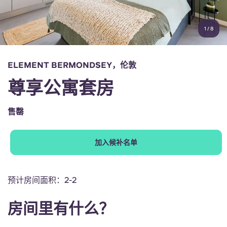
账户
语言
Portuguese
1
/
8
English (GB)
选择一个国家
立即预订
选择一个城市
English (US)
ELEMENT BERMONDSEY，伦敦
选择一间公寓
尊享公寓套房
Chinese
登录
售罄
Español
加入候补名单
Català
Deutsch
预计房间面积：2-2
Italian
房间里有什么？