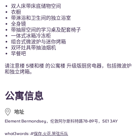
French
双人床带床底储物空间
衣橱
带淋浴和卫生间的独立浴室
Portuguese
全身镜
带抽屉空间的学习桌及配套椅子
一体式冰箱冷冻柜
组合式微波炉与迷你烤箱
双环灶具带抽油烟机
早餐吧
请注意楼 5楼和楼 的公寓楼 升级版厨房电器，包括微波炉
和独立烤箱。
公寓信息
地址
Element Bermondsey，伦敦阿尔斯科特路78-89号，SE1 3AY
what3words: ///
保存.火花.管弦乐队