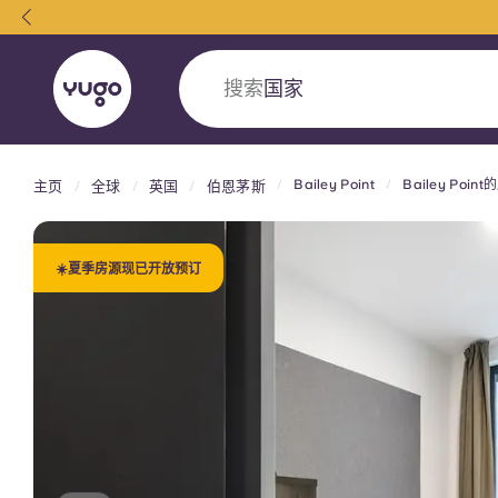
搜索
大学
Bailey Point
Bailey Poin
主页
全球
英国
伯恩茅斯
English (GB)
English (US)
关于我们
地点
更多
Portuguese
☀️夏季房源现已开放预订
Yugo VCARB：引领公寓新时代
Yugo与VCARB的开创性合作，激发创新精神
忘的学子时光。