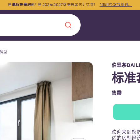
🏁
赢取免费房租*
🏁 2026/2027赛季独家预订竞赛！
*适用条款与细则。
t的房型
Chinese
Español
Català
伯恩茅BAILE
标准
售罄
关于我们
常见问题解答
，点燃雄心壮志，缔造难
欢迎来到您
博客
适的房型经