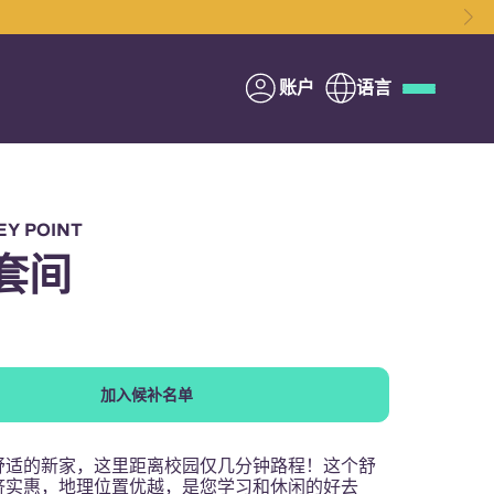
账户
语言
Deutsch
Italian
French
Apply Now
Y POINT
套间
与Yugo合作
加入候补名单
家长须知
舒适的新家，这里距离校园仅几分钟路程！这个舒
联系我们
济实惠，地理位置优越，是您学习和休闲的好去