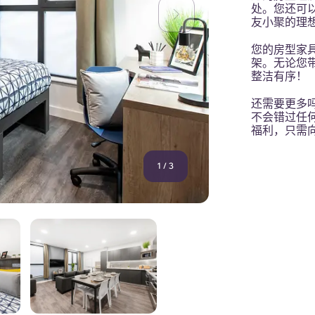
处。您还可
友小聚的理
您的房型家
架。无论您
整洁有序！
还需要更多
不会错过任
福利，只需
1
/
3