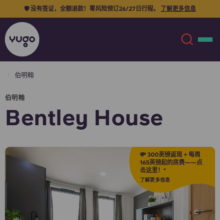
🛡️ 没有签证，全额退款！零风险预订26/27日行程。
了解更多信息
伯明翰
关于我们
English (GB)
伯明翰
Bentley House
English (US)
地点
Chinese
Español
更多
💸 300英镑返现 + 每周
165英镑起的房费——点
击这里！*
Català
Deutsch
了解更多信息
Italian
French