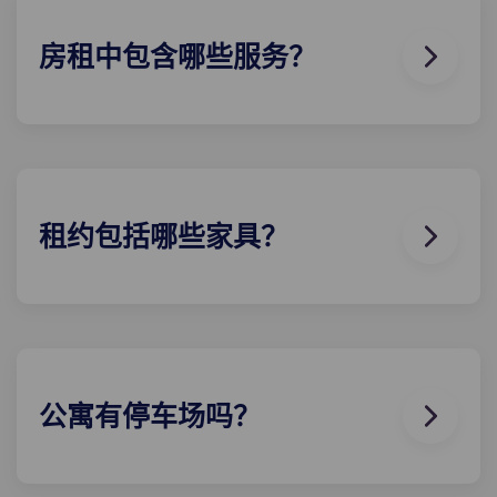
房租中包含哪些服务？
水、煤气和电都包含在您的租金中，因此无需担心支
付水电费。
此外，在英国，学生无需缴纳市政税，因此您也无需
担心关于我们 ！
租约包括哪些家具？
我们的所有公寓都配备齐全！您的房型里有床、床
垫、书桌以及衣物和个人物品储藏室。
在您入住期间，您可以随意装饰您的flat ，只要能恢
复到您刚入住时的样子即可！
公寓有停车场吗？
停车场 英国部分Yugo 中提供，且无法保证所有住户