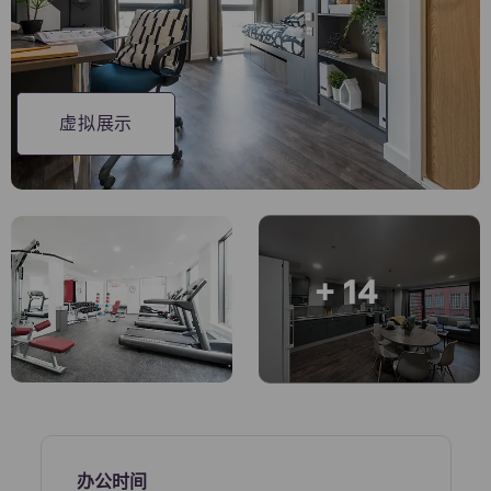
账户
语言
Portuguese
English (GB)
选择一个国家
立即预订
选择一个城市
English (US)
虚拟展示
选择一间公寓
Chinese
登录
Español
+ 14
Català
Deutsch
Italian
French
办公时间