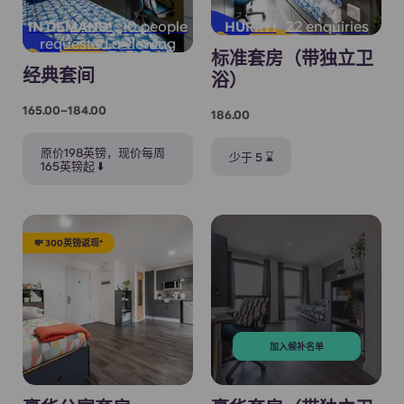
10 people
22 enquiries
IN DEMAND!
HURRY!
requested a viewing
标准套房（带独立卫
经典套间
浴）
165.00–184.00
186.00
原价198英镑，现价每周
少于 5 ⌛
165英镑起 ⬇️
💸 300英镑返现*
加入候补名单