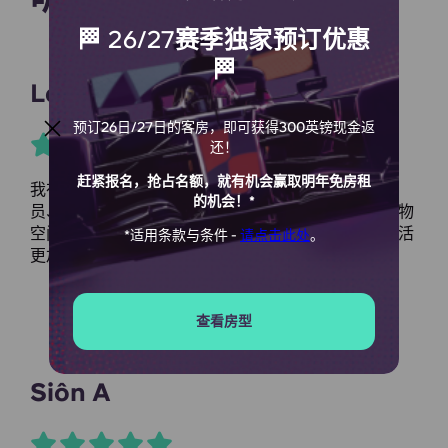
🏁 26/27赛季独家预订优惠
🏁
Lauren H
预订26日/27日的客房，即可获得300英镑现金返
还！
赶紧报名，抢占名额，就有机会赢取明年免房租
我在这里住了一年，非常喜欢。这里有友好的工作人
的机会！*
员、现代化的房型、快速的无线网络连接和大量的储物
空间。这里还经常举办小型活动。这让我在这里的生活
*适用条款与条件 -
请点击此处
。
更加美好。我非常喜欢这里！
查看房型
Siôn A