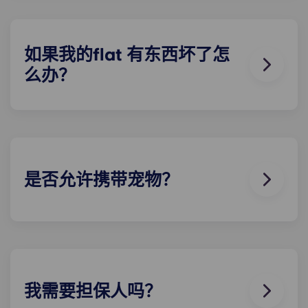
都能获得。请联系我们的现场团队，了解关于我们 停
车方案。
如果我的flat 有东西坏了怎
么办？
我们可以为您提供帮助。如果您的flat 出现故障或不
工作，我们友好的维修团队将随时为您提供帮助。只
需拨打我们的服务热线或在接待处联系我们，我们将
尽快为您提供帮助。
是否允许携带宠物？
我们喜欢动物，但为了动物的福利，也为了照顾其他
有过敏症等问题的住户，我们不允许在层内饲养动
物。
我需要担保人吗？