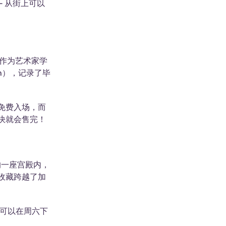
- 从街上可以
了作为艺术家学
rn），记录了毕
免费入场，而
快就会售完！
的一座宫殿内，
收藏跨越了加
还可以在周六下