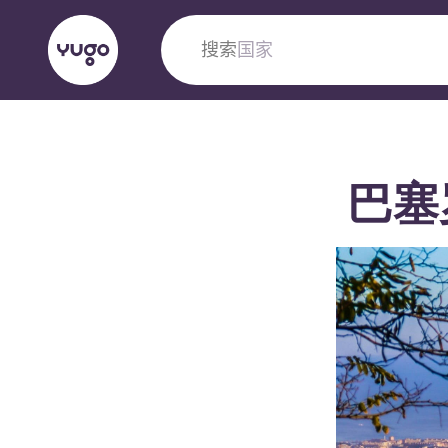
搜索
大学
English (GB)
English (US)
关于我们
地点
更多
巴塞
Portuguese
Yugo VCARB：引领公寓新时代
Yugo与VCARB的开创性合作，激发创新精神
忘的学子时光。