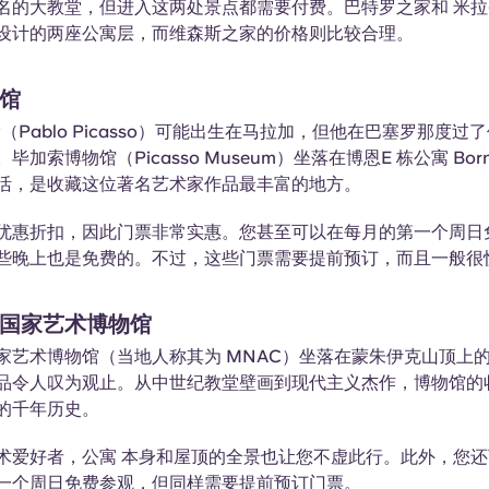
名的大教堂，但进入这两处景点都需要付费。巴特罗之家和
米拉
设计的两座公寓层，而维森斯之家的价格则比较合理。
馆
（Pablo Picasso）可能出生在马拉加，但他在巴塞罗那度过
毕加索博物馆（Picasso Museum）坐落在博恩E 栋公寓 Bo
活，是收藏这位著名艺术家作品最丰富的地方。
优惠折扣，因此门票非常实惠。您甚至可以在每月的第一个周日
些晚上也是免费的。不过，这些门票需要提前预订，而且一般很
国家艺术博物馆
家艺术博物馆（当地人称其为 MNAC）坐落在蒙朱伊克山顶上
品令人叹为观止。从中世纪教堂壁画到现代主义杰作，博物馆的
的千年历史。
术爱好者，公寓 本身和屋顶的全景也让您不虚此行。此外，您
一个周日免费参观，但同样需要提前预订门票。