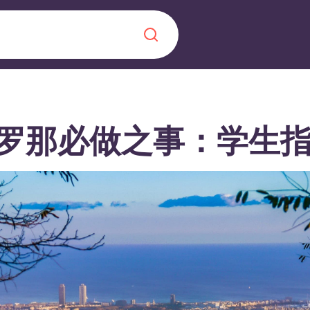
Chinese
Español
Català
罗那必做之事：学生
关于我们
常见问题解答
，点燃雄心壮志，缔造难
博客