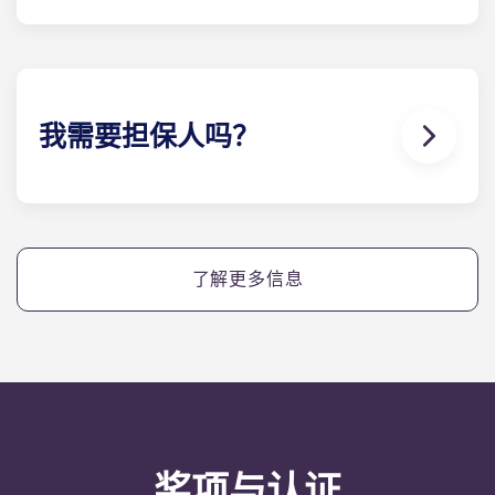
我们喜欢动物，但为了动物的福利，也为了照顾其他
有过敏症等问题的住户，我们不允许在层内饲养动
物。
我需要担保人吗？
是的，如果您分期支付住宿费用，您将需要一名担保
人，以确保您能够按时完成付款。
如果您因任何原因无法付款，担保人将承担代您付款
了解更多信息
的责任。如果您在分期付款方面遇到困难，请先与我
们的协助 团队联系，您的担保人将仅作为最后手段使
用。
奖项与认证