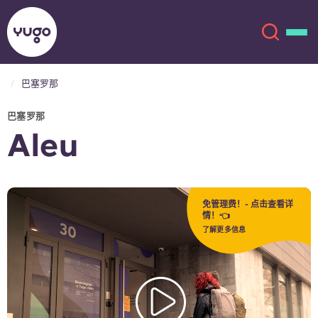
巴塞罗那
关于我们
English (GB)
巴塞罗那
Aleu
English (US)
地点
Chinese
Español
更多
免管理费！- 点击查看详
情！👈
Català
Deutsch
了解更多信息
Italian
French
账户
语言
Portuguese