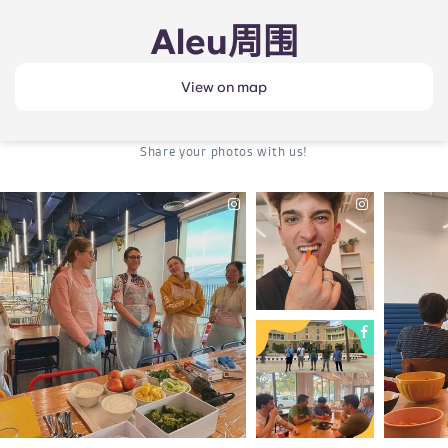
Aleu周围
View on map