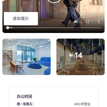
English (GB)
选择一个国家
立即预订
选择一个城市
English (US)
虚拟展示
选择一间公寓
Chinese
登录
Español
+ 14
Català
Deutsch
Italian
French
办公时间
周一至周五：
24小时营业