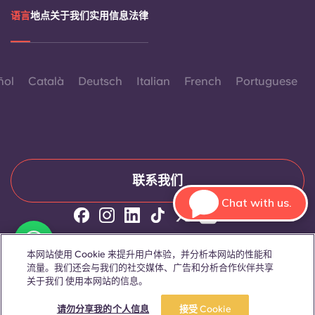
语言
地点
关于我们
实用信息
法律
ñol
Català
Deutsch
Italian
French
Portuguese
联系我们
Chat with us.
© 2026。保留所有权利。
本网站中凡出现特定性别词汇之处，均适用于所有人，不分性别。
本网站使用 Cookie 来提升用户体验，并分析本网站的性能和
流量。我们还会与我们的社交媒体、广告和分析合作伙伴共享
关于我们 使用本网站的信息。
立即预订
参观一下
请勿分享我的个人信息
接受 Cookie