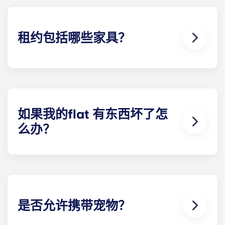
租约包括哪些家具？
我们的所有公寓都配备齐全！您的房型里有床、床
垫、书桌以及衣物和个人物品储藏室。
在您入住期间，您可以随意装饰您的flat ，只要能恢
复到您刚入住时的样子即可！
如果我的flat 有东西坏了怎
么办？
我们可以为您提供帮助。如果您的flat 出现故障或不
工作，我们友好的维修团队将随时为您提供帮助。只
需拨打我们的服务热线或在接待处联系我们，我们将
尽快为您提供帮助。
是否允许携带宠物？