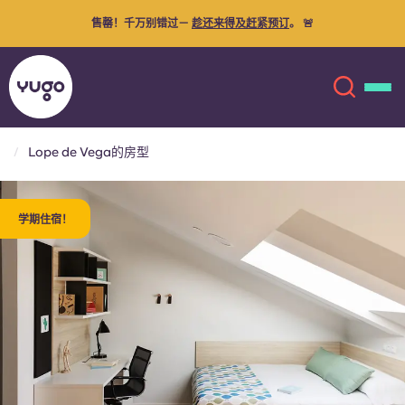
推荐好友，赢取奖励！——推荐
一位好友，你们两人都将获得一张
100欧
元的亚马逊礼品卡！
Lope de Vega的房型
关于我们
English (GB)
学期住宿！
English (US)
地点
Chinese
Español
更多
Català
Deutsch
Italian
French