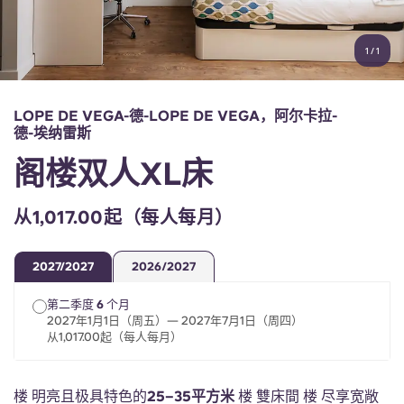
账户
语言
Portuguese
1
/
1
English (GB)
选择一个国家
立即预订
选择一个城市
English (US)
LOPE DE VEGA-德-LOPE DE VEGA，阿尔卡拉-
选择一间公寓
德-埃纳雷斯
Chinese
阁楼双人XL床
登录
Español
从1,017.00起（每人每月）
Català
2027/2027
2026/2027
第二季度 6 个月
Deutsch
2027年1月1日（周五）— 2027年7月1日（周四）
从1,017.00起（每人每月）
Italian
楼 明亮且极具特色的
25–35平方米
楼 雙床間 楼 尽享宽敞