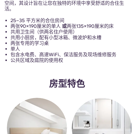
French
空间，其设计旨在让您在独特的环境中享受舒适的合住生
活。
Portuguese
25–35 平方米的合住房间
两张90×190厘米的单人
或
两张135×190厘米的床
共用卫生间（供两名住户使用）
共用小厨房，配有小型冰箱、微波炉和水槽
两张专用的学习桌
单人
包含水电费、高速WiFi、保洁服务及现场维修服务
公共区域及庭院的使用权
房型特色