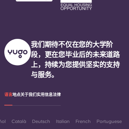
我们期待不仅在您的大学阶
段，更在您毕业后的未来道路
上，持续为您提供坚实的支持
与服务。
语言
地点
关于我们
实用信息
法律
ñol
Català
Deutsch
Italian
French
Portuguese