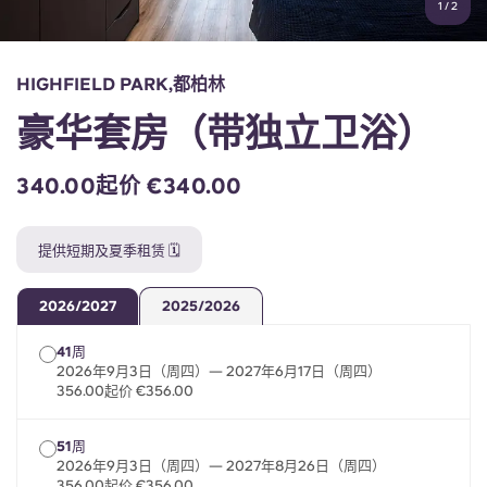
1
/
2
English (GB)
选择一个国家
立即预订
选择一个城市
English (US)
HIGHFIELD PARK,都柏林
选择一间公寓
豪华套房（带独立卫浴）
Chinese
登录
340.00起价 €340.00
Español
提供短期及夏季租赁 🗓️
Català
2026/2027
2025/2026
Deutsch
41周
2026年9月3日（周四）— 2027年6月17日（周四）
Italian
356.00起价 €356.00
French
51周
2026年9月3日（周四）— 2027年8月26日（周四）
356.00起价 €356.00