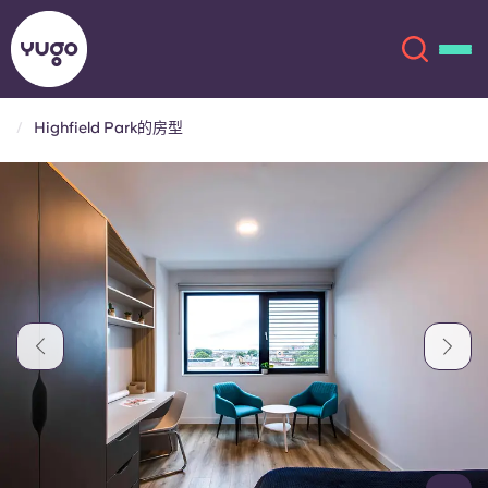
Highfield Park的房型
关于我们
English (GB)
English (US)
地点
Chinese
Español
更多
Català
Deutsch
Italian
French
账户
语言
Portuguese