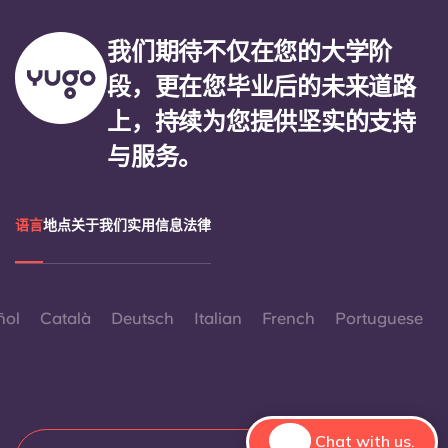
我们期待不仅在您的大学阶
段，更在您毕业后的未来道路
上，持续为您提供坚实的支持
与服务。
语言
地点
关于我们
实用信息
法律
ñol
Català
Deutsch
Italian
French
Portuguese
Chat with us.