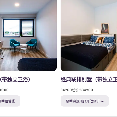
（带独立卫浴）
经典联排别墅（带独立
40.00
349.00起价 €349.00
租赁 🗓️
夏季房源现已开放预订 ☀️