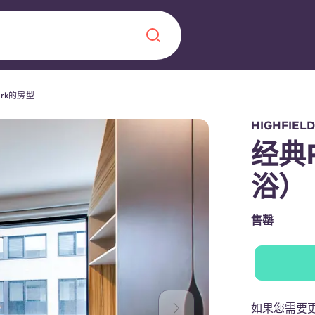
Park的房型
Chinese
Español
Català
HIGHFIEL
经典
浴）
关于我们
售罄
常见问题解答
，点燃雄心壮志，缔造难
博客
如果您需要更大