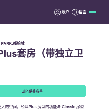
账户
语言
Deutsch
Italian
French
Apply Now
D PARK,都柏林
Plus套房（带独立卫
与Yugo合作
家长须知
加入候补名单
联系我们
的空间，经典Plus 房型的功能与 Classic 房型