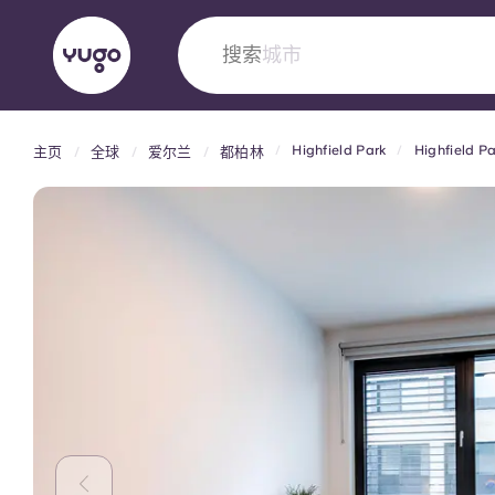
搜索
国家
Highfield Park
Highfield 
主页
全球
爱尔兰
都柏林
English (GB)
English (US)
关于我们
地点
更多
Portuguese
Yugo VCARB：引领公寓新时代
Yugo与VCARB的开创性合作，激发创新精神
忘的学子时光。