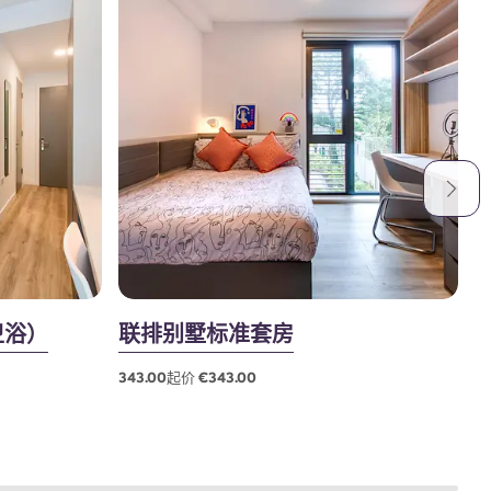
卫浴）
联排别墅标准套房
343.00起价 €343.00
2