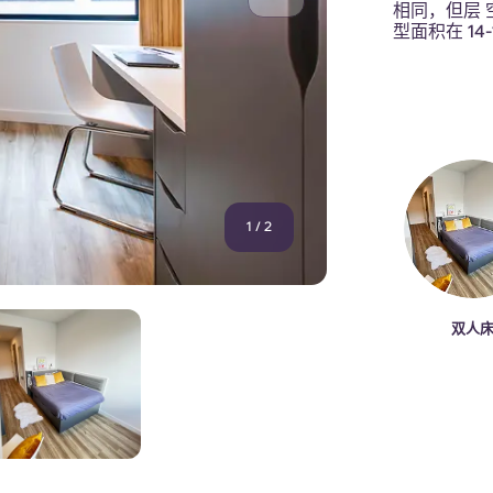
相同，但层 
型面积在 14
1
/
2
双人